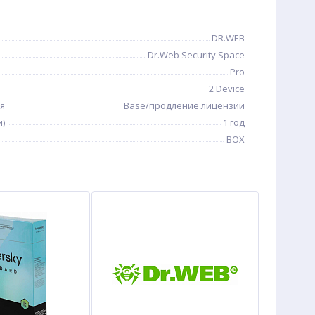
DR.WEB
Dr.Web Security Space
Pro
2 Device
я
Base/продление лицензии
и)
1 год
BOX