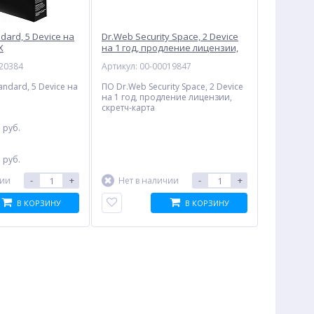
dard, 5 Device на
Dr.Web Security Space, 2 Device
X
на 1 год, продление лицензии,
скретч-карта
020384
Артикул: 00-00019847
andard, 5 Device на
ПО Dr.Web Security Space, 2 Device
на 1 год, продление лицензии,
скретч-карта
0
руб.
:
0
руб.
-
+
-
+
чии
Нет в наличии
В КОРЗИНУ
В КОРЗИНУ