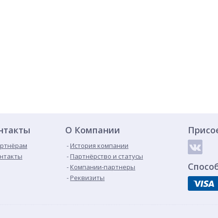
нтакты
О Компании
Присо
ртнёрам
История компании
нтакты
Партнёрство и статусы
Спосо
Компании-партнеры
Реквизиты