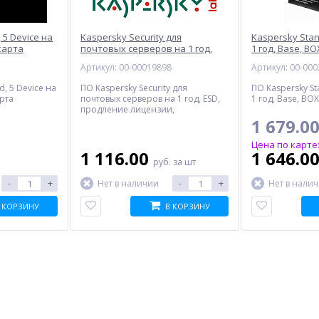
 5 Device на
Kaspersky Security для
Kaspersky Stan
-карта
почтовых серверов на 1 год,
1 год, Base, BO
ESD, продление лицензии,
7
Артикул: 00-00019898
Артикул: 00-00
электронная лицензия
d, 5 Device на
ПО Kaspersky Security для
ПО Kaspersky St
арта
почтовых серверов на 1 год, ESD,
1 год, Base, BOX
продление лицензии,
электронная лицензия
1 679.0
Цена по карте
1 116.00
1 646.0
руб.
за шт
-
+
-
+
Нет в наличии
Нет в нали
 КОРЗИНУ
В КОРЗИНУ