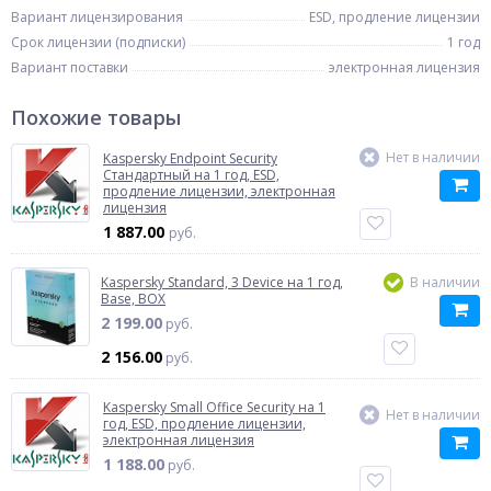
Вариант лицензирования
ESD, продление лицензии
Срок лицензии (подписки)
1 год
Вариант поставки
электронная лицензия
Похожие товары
Нет в наличии
Kaspersky Endpoint Security
Стандартный на 1 год, ESD,
продление лицензии, электронная
лицензия
1 887.00
руб.
Kaspersky Standard, 3 Device на 1 год,
В наличии
Base, BOX
2 199.00
руб.
2 156.00
руб.
Kaspersky Small Office Security на 1
Нет в наличии
год, ESD, продление лицензии,
электронная лицензия
1 188.00
руб.