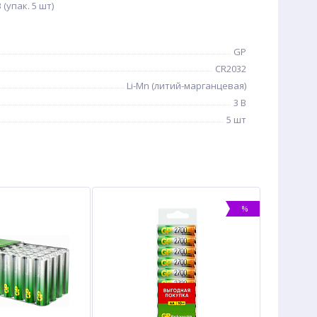
(упак. 5 шт)
GP
CR2032
Li-Mn (литий-марганцевая)
3 В
5 шт
%