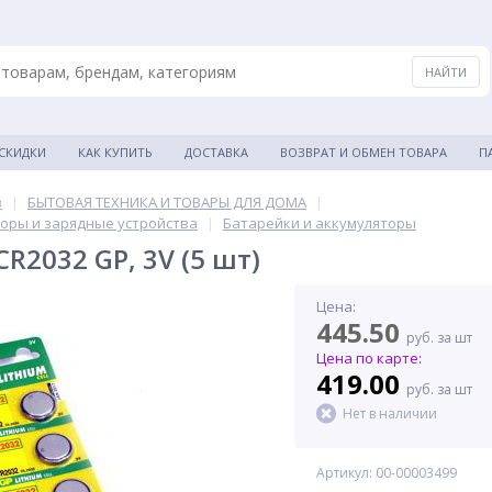
 СКИДКИ
КАК КУПИТЬ
ДОСТАВКА
ВОЗВРАТ И ОБМЕН ТОВАРА
П
в
|
БЫТОВАЯ ТЕХНИКА И ТОВАРЫ ДЛЯ ДОМА
|
торы и зарядные устройства
|
Батарейки и аккумуляторы
R2032 GP, 3V (5 шт)
Цена:
445.50
руб. за шт
Цена по карте:
419.00
руб. за шт
Нет в наличии
Артикул: 00-00003499