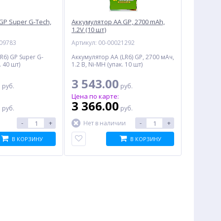
GP Super G-Tech,
Аккумулятор AA GP, 2700 mAh,
1.2V (10 шт)
009783
Артикул: 00-00021292
R6) GP Super G-
Аккумулятор AA (LR6) GP, 2700 мАч,
. 40 шт)
1.2 В, Ni-MH (упак. 10 шт)
0
3 543.00
руб.
руб.
:
Цена по карте:
0
3 366.00
руб.
руб.
-
+
-
+
Нет в наличии
В КОРЗИНУ
В КОРЗИНУ