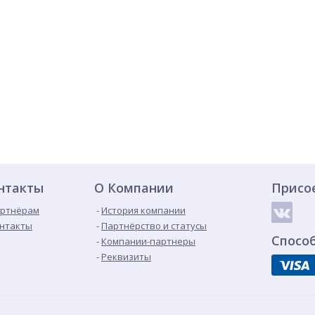
нтакты
О Компании
Присо
ртнёрам
История компании
нтакты
Партнёрство и статусы
Спосо
Компании-партнеры
Реквизиты