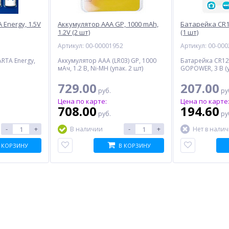
Energy, 1.5V
Аккумулятор AAA GP, 1000 mAh,
Батарейка CR
1.2V (2 шт)
(1 шт)
5
Артикул: 00-00001952
Артикул: 00-00
ARTA Energy,
Аккумулятор AAA (LR03) GP, 1000
Батарейка CR12
мАч, 1.2 В, Ni-MH (упак. 2 шт)
GOPOWER, 3 В (у
729.00
207.00
руб.
ру
Цена по карте:
Цена по карте
708.00
194.60
руб.
ру
-
+
-
+
В наличии
Нет в нали
 КОРЗИНУ
В КОРЗИНУ