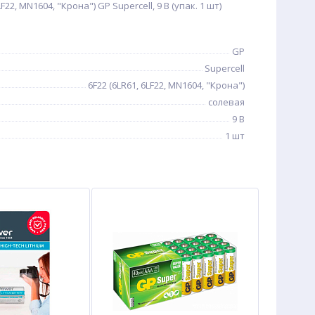
F22, MN1604, "Крона") GP Supercell, 9 В (упак. 1 шт)
GP
Supercell
6F22 (6LR61, 6LF22, MN1604, "Крона")
солевая
9 В
1 шт