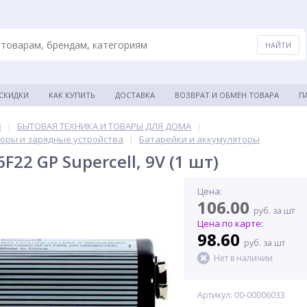
 СКИДКИ
КАК КУПИТЬ
ДОСТАВКА
ВОЗВРАТ И ОБМЕН ТОВАРА
П
в
|
БЫТОВАЯ ТЕХНИКА И ТОВАРЫ ДЛЯ ДОМА
|
торы и зарядные устройства
|
Батарейки и аккумуляторы
F22 GP Supercell, 9V (1 шт)
Цена:
106.00
руб. за шт
Цена по карте:
98.60
руб. за шт
Нет в наличии
Артикул: 00-00006033