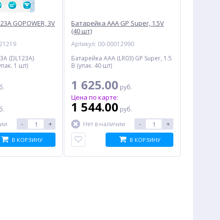
123A GOPOWER, 3V
Батарейка AAA GP Super, 1.5V
(40 шт)
021219
Артикул: 00-00012990
3A (DL123A)
Батарейка AAA (LR03) GP Super, 1.5
пак. 1 шт)
В (упак. 40 шт)
1 625.00
б.
руб.
:
Цена по карте:
1 544.00
б.
руб.
-
+
-
+
чии
Нет в наличии
В КОРЗИНУ
В КОРЗИНУ