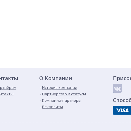
нтакты
О Компании
Присо
ртнёрам
История компании
нтакты
Партнёрство и статусы
Спосо
Компании-партнеры
Реквизиты