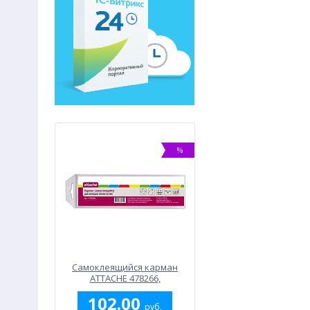
%
%
Самоклеящийся карман
Самоклеящийся карман
К
ATTACHE 478266,
ATTACHE 478267,
прозрачный (10 шт)
прозрачный (10 шт)
102.00
112.00
руб.
руб.