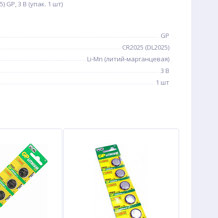
 GP, 3 В (упак. 1 шт)
GP
CR2025 (DL2025)
Li-Mn (литий-марганцевая)
3 В
1 шт