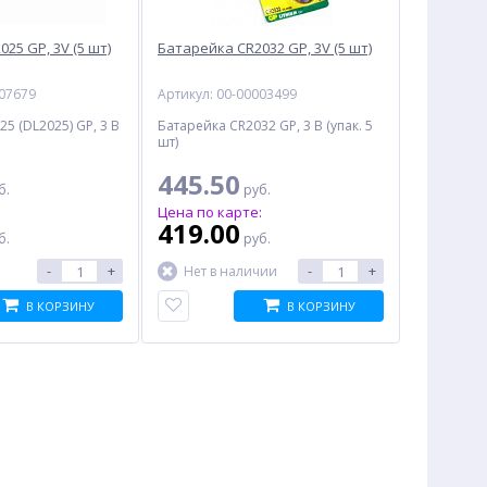
25 GP, 3V (5 шт)
Батарейка CR2032 GP, 3V (5 шт)
007679
Артикул: 00-00003499
5 (DL2025) GP, 3 В
Батарейка CR2032 GP, 3 В (упак. 5
шт)
445.50
б.
руб.
:
Цена по карте:
419.00
б.
руб.
-
+
-
+
Нет в наличии
В КОРЗИНУ
В КОРЗИНУ