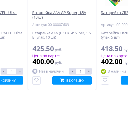
ELL Ultra
Батарейка AAA GP Super, 1.5V
Батарейка CR20
(10 шт)
7
Артикул: 00-00007609
Артикул: 00-00
URACELL Ultra
Батарейка AAA (LR03) GP Super, 1.5
Батарейка CR202
 шт)
В (упак. 10 шт)
(упак. 5 шт)
425.50
418.50
руб.
ру
Цена по карте:
Цена по карте
400.00
402.00
руб.
ру
-
+
-
+
Нет в наличии
В наличии
 КОРЗИНУ
В КОРЗИНУ