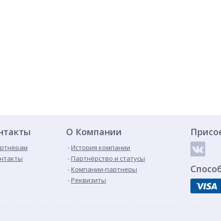
нтакты
О Компании
Присо
ртнёрам
История компании
нтакты
Партнёрство и статусы
Спосо
Компании-партнеры
Реквизиты