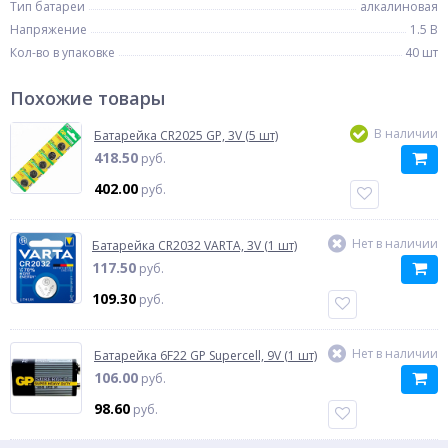
Тип батареи
алкалиновая
Напряжение
1.5 В
Кол-во в упаковке
40 шт
Похожие товары
В наличии
Батарейка CR2025 GP, 3V (5 шт)
418.50
руб.
402.00
руб.
Нет в наличии
Батарейка CR2032 VARTA, 3V (1 шт)
117.50
руб.
109.30
руб.
Нет в наличии
Батарейка 6F22 GP Supercell, 9V (1 шт)
106.00
руб.
98.60
руб.