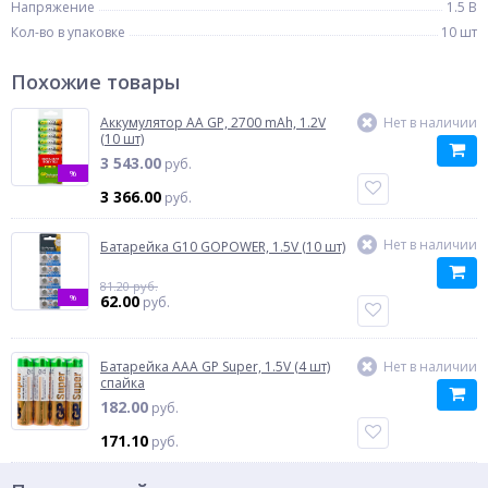
Напряжение
1.5 В
Кол-во в упаковке
10 шт
Похожие товары
Аккумулятор AA GP, 2700 mAh, 1.2V
Нет в наличии
(10 шт)
3 543.00
руб.
%
3 366.00
руб.
Нет в наличии
Батарейка G10 GOPOWER, 1.5V (10 шт)
81.20 руб.
%
62.00
руб.
Батарейка AAA GP Super, 1.5V (4 шт)
Нет в наличии
спайка
182.00
руб.
171.10
руб.