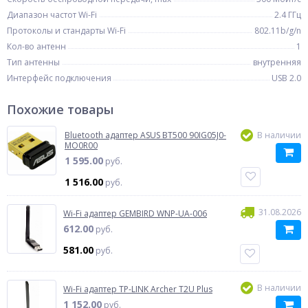
Диапазон частот Wi-Fi
2.4 ГГц
Протоколы и стандарты Wi-Fi
802.11b/g/n
Кол-во антенн
1
Тип антенны
внутренняя
Интерфейс подключения
USB 2.0
Похожие товары
Bluetooth адаптер ASUS BT500 90IG05J0-
В наличии
MO0R00
1 595.00
руб.
1 516.00
руб.
31.08.2026
Wi-Fi адаптер GEMBIRD WNP-UA-006
612.00
руб.
581.00
руб.
В наличии
Wi-Fi адаптер TP-LINK Archer T2U Plus
1 152.00
руб.