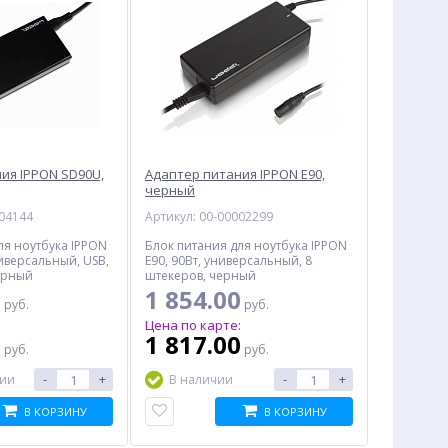
ия IPPON SD90U,
Адаптер питания IPPON E90,
черный
004144
Артикул: 00-00002299
ля ноутбука IPPON
Блок питания для ноутбука IPPON
ниверсальный, USB,
E90, 90Вт, универсальный, 8
ерный
штекеров, черный
0
1 854.00
руб.
руб.
:
Цена по карте:
0
1 817.00
руб.
руб.
-
+
-
+
чии
В наличии
В КОРЗИНУ
В КОРЗИНУ