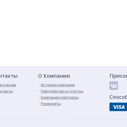
нтакты
О Компании
Присо
ртнёрам
История компании
нтакты
Партнёрство и статусы
Спосо
Компании-партнеры
Реквизиты