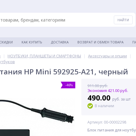
 СКИДКИ
КАК КУПИТЬ
ДОСТАВКА
ВОЗВРАТ И ОБМЕН ТОВАРА
П
в
|
НОУТБУКИ, ПЛАНШЕТЫ И СМАРТФОНЫ
|
Аксессуары и опции
|
утбуков
тания HP Mini 592925-A21, черный
-46%
911.00 руб.
Экономия 421.00 руб.
490.00
руб. за шт
В наличии
Артикул: 00-00002298
Блок питания для ноутбук