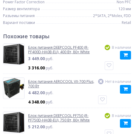
Power Factor Correction
Non PFC
Размер вентилятора
120 мм
Разъемы питания
2*SATA, 2*Molex, FDD
Вариант поставки
Retail
Похожие товары
Блок питания DEEPCOOL PF400 (R-
В наличии
PF400D-HA0B-EU), 400 Вт, 80+ White
3 449.00
руб.
3 316.00
руб.
Блок питания AEROCOOL VX-700 Plus,
Нет в наличии
700 Вт
4 482.00
руб.
4 348.00
руб.
Блок питания DEEPCOOL PF750 (R-
В наличии
PF750D-HA0B-EU), 750 Вт, 80+ White
5 212.00
руб.