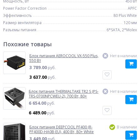
Мощность, Вт
450 Вт
Power Factor Correction
APFC
Эффективность
80 Plus White
Размер вентилятора
120 мм
Разъемы питания
6*SATA, 2*Molex
Похожие товары
Блок питания AEROCOOL VX-550 Plus,
Нет в наличии
550 Вт
3 789.00
руб.
3 637.00
руб.
Блок питания THERMALTAKE TR2 S (PS-
Нет в наличии
TRS-0700NPCWEU-2), 700 Вт, 80+
6 654.00
руб.
6 489.00
руб.
Блок питания DEEPCOOL PF400 (R-
В наличии
PF400D-HA0B-EU), 400 Вт, 80+ White
3 449.00
руб.