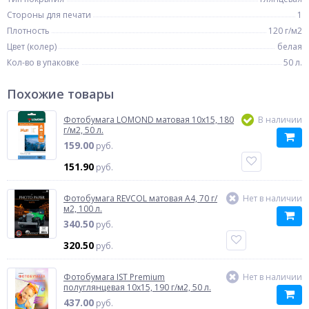
Стороны для печати
1
Плотность
120 г/м2
Цвет (колер)
белая
Кол-во в упаковке
50 л.
Похожие товары
Фотобумага LOMOND матовая 10x15, 180
В наличии
г/м2, 50 л.
159.00
руб.
151.90
руб.
Фотобумага REVCOL матовая A4, 70 г/
Нет в наличии
м2, 100 л.
340.50
руб.
320.50
руб.
Фотобумага IST Premium
Нет в наличии
полуглянцевая 10x15, 190 г/м2, 50 л.
437.00
руб.