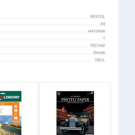
REVCOL
A4
матовая
1
190 г/м2
белая
100 л.