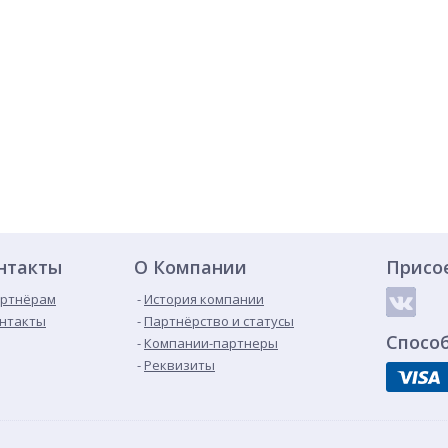
нтакты
О Компании
Присо
ртнёрам
История компании
нтакты
Партнёрство и статусы
Спосо
Компании-партнеры
Реквизиты