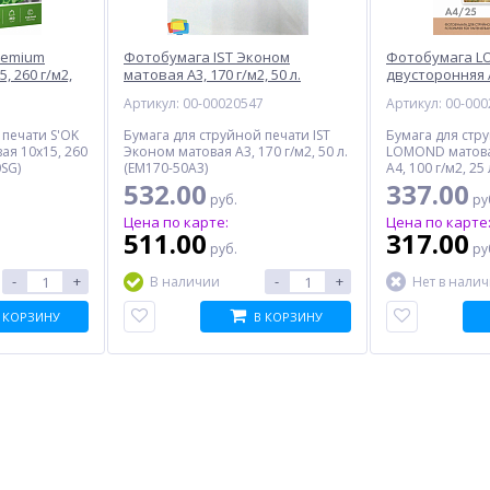
remium
Фотобумага IST Эконом
Фотобумага L
, 260 г/м2,
матовая A3, 170 г/м2, 50 л.
двусторонняя A4
1
Артикул: 00-00020547
Артикул: 00-00
 печати S'OK
Бумага для струйной печати IST
Бумага для стр
ая 10x15, 260
Эконом матовая A3, 170 г/м2, 50 л.
LOMOND матова
0SG)
(EM170-50A3)
A4, 100 г/м2, 25 
532.00
337.00
руб.
ру
Цена по карте:
Цена по карте
511.00
317.00
руб.
ру
-
+
-
+
В наличии
Нет в нали
 КОРЗИНУ
В КОРЗИНУ