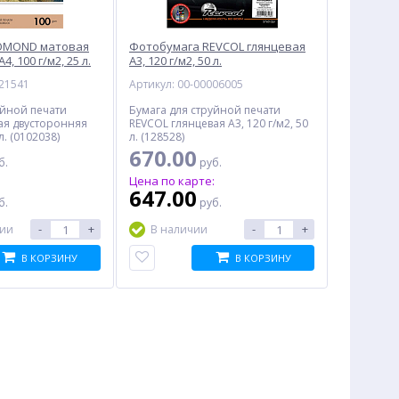
OMOND матовая
Фотобумага REVCOL глянцевая
, 100 г/м2, 25 л.
A3, 120 г/м2, 50 л.
021541
Артикул: 00-00006005
уйной печати
Бумага для струйной печати
я двусторонняя
REVCOL глянцевая A3, 120 г/м2, 50
л. (0102038)
л. (128528)
670.00
б.
руб.
:
Цена по карте:
647.00
б.
руб.
-
+
-
+
чии
В наличии
В КОРЗИНУ
В КОРЗИНУ