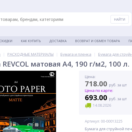
 СКИДКИ
КАК КУПИТЬ
ДОСТАВКА
ВОЗВРАТ И ОБМЕН ТОВАРА
П
в
|
РАСХОДНЫЕ МАТЕРИАЛЫ
|
Бумага и пленка
|
Бумага для струй
REVCOL матовая A4, 190 г/м2, 100 л.
Цена:
718.00
руб. за шт
Цена по карте:
693.00
руб. за шт
14.08.2026
Артикул: 00-00013225
Бумага для струйной печа