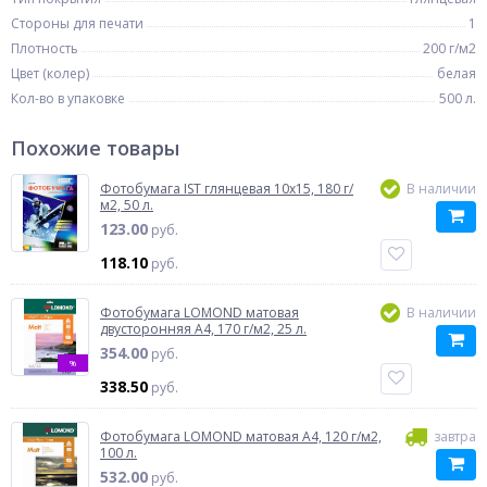
Стороны для печати
1
Плотность
200 г/м2
Цвет (колер)
белая
Кол-во в упаковке
500 л.
Похожие товары
Фотобумага IST глянцевая 10x15, 180 г/
В наличии
м2, 50 л.
123.00
руб.
118.10
руб.
Фотобумага LOMOND матовая
В наличии
двусторонняя A4, 170 г/м2, 25 л.
354.00
руб.
%
338.50
руб.
Фотобумага LOMOND матовая A4, 120 г/м2,
завтра
100 л.
532.00
руб.