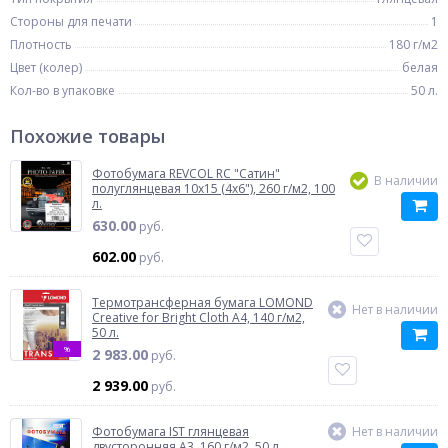
Стороны для печати
1
Плотность
180 г/м2
Цвет (колер)
белая
Кол-во в упаковке
50 л.
Похожие товары
Фотобумага REVCOL RC "Сатин"
В наличии
полуглянцевая 10x15 (4x6"), 260 г/м2, 100
л.
630.00
руб.
602.00
руб.
Термотрансферная бумага LOMOND
Нет в наличии
Creative for Bright Cloth A4, 140 г/м2,
50 л.
%
2 983.00
руб.
2 939.00
руб.
Фотобумага IST глянцевая
Нет в наличии
двусторонняя A3, 160 г/м2, 50 л.