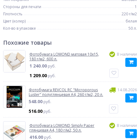
Стороны для печати
1
Плотность
220 г/м2
Цвет (колер)
белая
Кол-во в упаковке
50 л.
Похожие товары
Фотобумага LOMOND матовая 10x15,
В наличии
180 г/м2, 600 л.
1 240.00
руб.
1 209.00
руб.
Фотобумага REVCOL RC "Microporous
14.08.2026
Luster" полуглянцевая A4, 260 г/м2, 20 л.
548.00
руб.
516.00
руб.
Фотобумага LOMOND Simply Paper
В наличии
глянцевая A4, 180 г/м2, 50 л.
416.00
руб.