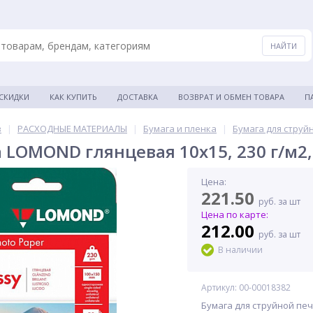
 СКИДКИ
КАК КУПИТЬ
ДОСТАВКА
ВОЗВРАТ И ОБМЕН ТОВАРА
П
в
|
РАСХОДНЫЕ МАТЕРИАЛЫ
|
Бумага и пленка
|
Бумага для струй
 LOMOND глянцевая 10x15, 230 г/м2, 
Цена:
221.50
руб. за шт
Цена по карте:
212.00
руб. за шт
В наличии
Артикул: 00-00018382
Бумага для струйной печа