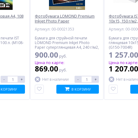
овая A4, 108
Фотобумага LOMOND Premium
Фотобумага IS
Inkjet Photo Paper
10x15, 150 г/м2,
суперглянцевая A4, 240 г/м2, 20
5
Артикул: 00-00021353
Артикул: 00-00
л.
печати IST
Бумага для струйной печати
Бумага для стру
 100 л. (M108-
LOMOND Premium Inkjet Photo
глянцевая 10x15,
Paper суперглянцевая A4, 240 г/м2,
(G150-7004R)
20 л. (1105100)
900.00
1 257.0
руб.
Цена по карте:
Цена по карте
869.00
1 207.0
руб.
-
+
-
+
Нет в наличии
Нет в нали
 КОРЗИНУ
В КОРЗИНУ