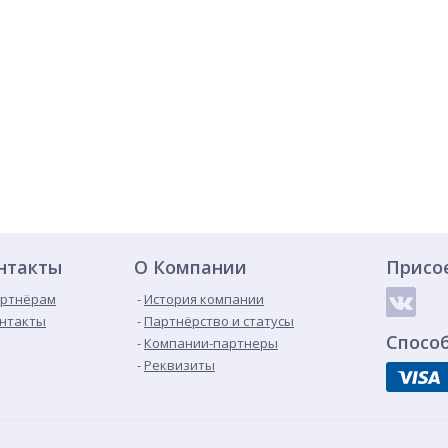
нтакты
О Компании
Присо
ртнёрам
История компании
нтакты
Партнёрство и статусы
Спосо
Компании-партнеры
Реквизиты