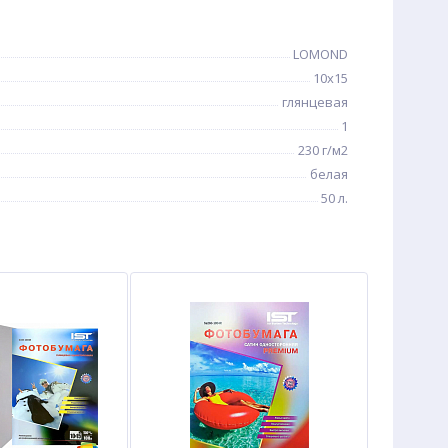
LOMOND
10x15
глянцевая
1
230 г/м2
белая
50 л.