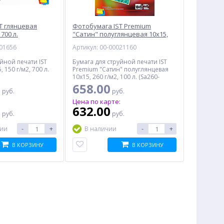
T глянцевая
Фотобумага IST Premium
 700 л.
"Сатин" полуглянцевая 10x15,
260 г/м2, 100 л.
001656
Артикул: 00-00021160
йной печати IST
Бумага для струйной печати IST
 150 г/м2, 700 л.
Premium "Сатин" полуглянцевая
10x15, 260 г/м2, 100 л. (Sa260-
1004R)
0
658.00
руб.
руб.
:
Цена по карте:
0
632.00
руб.
руб.
-
+
-
+
чии
В наличии
В КОРЗИНУ
В КОРЗИНУ