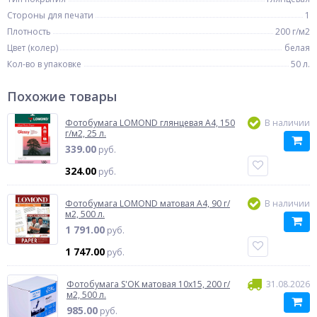
Стороны для печати
1
Плотность
200 г/м2
Цвет (колер)
белая
Кол-во в упаковке
50 л.
Похожие товары
Фотобумага LOMOND глянцевая A4, 150
В наличии
г/м2, 25 л.
339.00
руб.
324.00
руб.
Фотобумага LOMOND матовая A4, 90 г/
В наличии
м2, 500 л.
1 791.00
руб.
1 747.00
руб.
Фотобумага S'OK матовая 10x15, 200 г/
31.08.2026
м2, 500 л.
985.00
руб.