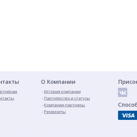
нтакты
О Компании
Присо
ртнёрам
История компании
нтакты
Партнёрство и статусы
Спосо
Компании-партнеры
Реквизиты