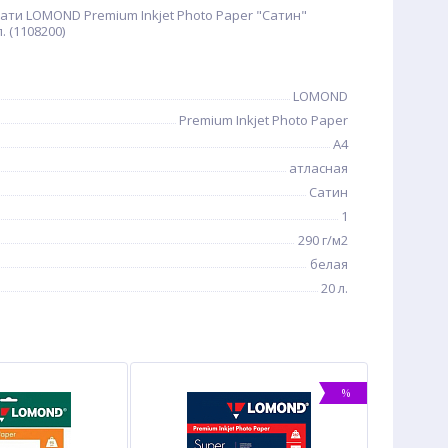
ати LOMOND Premium Inkjet Photo Paper "Сатин"
. (1108200)
LOMOND
Premium Inkjet Photo Paper
A4
атласная
Сатин
1
290 г/м2
белая
20 л.
%