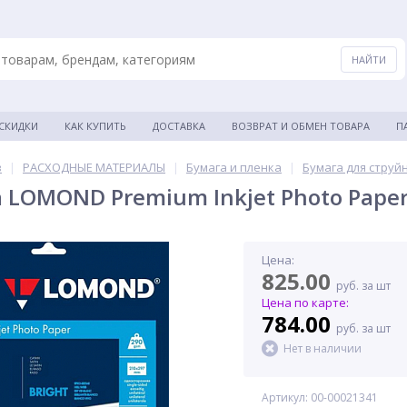
 СКИДКИ
КАК КУПИТЬ
ДОСТАВКА
ВОЗВРАТ И ОБМЕН ТОВАРА
П
в
|
РАСХОДНЫЕ МАТЕРИАЛЫ
|
Бумага и пленка
|
Бумага для струй
LOMOND Premium Inkjet Photo Paper 
Цена:
825.00
руб. за шт
Цена по карте:
784.00
руб. за шт
Нет в наличии
Артикул: 00-00021341