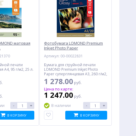
OMOND матовая
Фотобумага LOMOND Premium
.
Inkjet Photo Paper
суперглянцевая A3, 260 г/м2, 20
021370
Артикул: 00-00022831
л.
уйной печати
Бумага для струйной печати
A4, 95 г/м2, 25 л.
LOMOND Premium Inkjet Photo
Paper суперглянцевая A3, 260 г/м2,
20 л. (1103130)
1 278.00
б.
руб.
:
Цена по карте:
1 247.00
б.
руб.
-
+
-
+
чии
В наличии
В КОРЗИНУ
В КОРЗИНУ