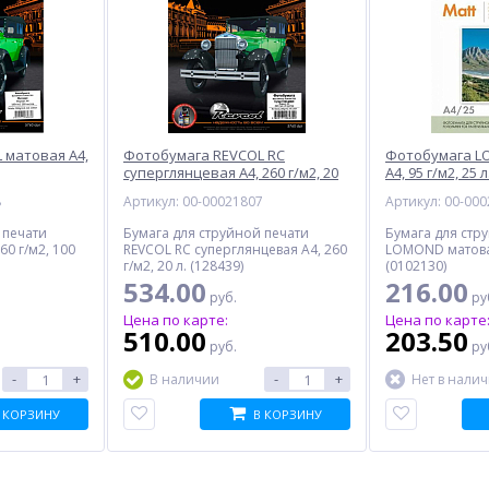
 матовая A4,
Фотобумага REVCOL RC
Фотобумага L
суперглянцевая A4, 260 г/м2, 20
A4, 95 г/м2, 25 л
л.
8
Артикул: 00-00021807
Артикул: 00-00
 печати
Бумага для струйной печати
Бумага для стр
60 г/м2, 100
REVCOL RC суперглянцевая A4, 260
LOMOND матовая 
г/м2, 20 л. (128439)
(0102130)
534.00
216.00
руб.
ру
Цена по карте:
Цена по карте
510.00
203.50
руб.
ру
-
+
-
+
В наличии
Нет в нали
 КОРЗИНУ
В КОРЗИНУ