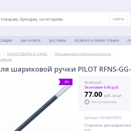
 СКИДКИ
КАК КУПИТЬ
ДОСТАВКА
ВОЗВРАТ И ОБМЕН ТОВАРА
П
в
|
КАНЦТОВАРЫ И ОФИС
|
Письменные принадлежности
|
рифели
ля шариковой ручки PILOT RFNS-GG-
-8%
83.40 руб.
Экономия 6.40 руб.
77.00
руб. за шт
Нет в наличии
Артикул: 00-00019535
Стержень для шариковой р
шт)