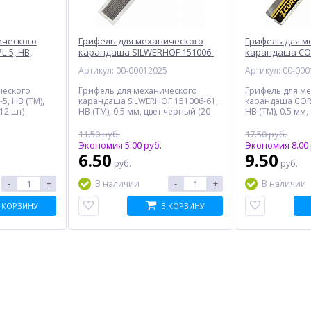
ического
Грифель для механического
Грифель для м
-5, HB,
карандаша SILWERHOF 151006-
карандаша COR
61, HB, черный
HB, черный
5
Артикул: 00-00012025
Артикул: 00-00
ческого
Грифель для механического
Грифель для м
5, HB (ТМ),
карандаша SILWERHOF 151006-61,
карандаша CORV
12 шт)
HB (ТМ), 0.5 мм, цвет черный (20
HB (ТМ), 0.5 мм,
шт)
шт)
11.50 руб.
17.50 руб.
Экономия 5.00 руб.
Экономия 8.00 
6.50
9.50
руб.
руб.
-
+
-
+
В наличии
В наличии
 КОРЗИНУ
В КОРЗИНУ