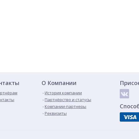
нтакты
О Компании
Присо
ртнёрам
История компании
нтакты
Партнёрство и статусы
Спосо
Компании-партнеры
Реквизиты