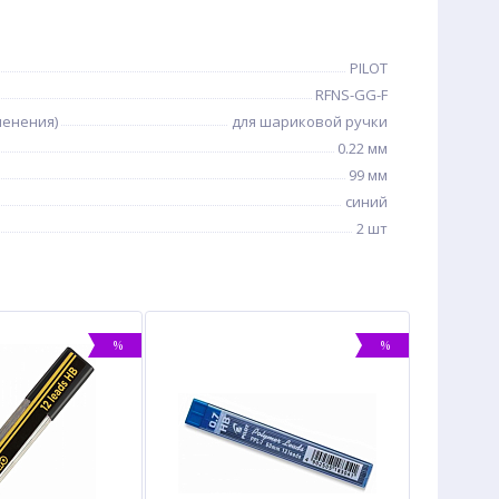
PILOT
RFNS-GG-F
менения)
для шариковой ручки
0.22 мм
99 мм
синий
2 шт
%
%