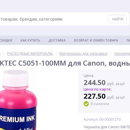
 СКИДКИ
КАК КУПИТЬ
ДОСТАВКА
ВОЗВРАТ И ОБМЕН ТОВАРА
П
в
|
РАСХОДНЫЕ МАТЕРИАЛЫ
|
Материалы для заправки
|
Чернила
KTEC C5051-100MM для Canon, водны
Цена:
244.50
руб. за шт
Цена по карте:
227.50
руб. за шт
В наличии
Артикул: 00-00001270
Чернила для Canon INKTE