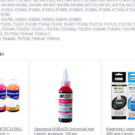
60, MG7170, MG7180, MG7520, MG7540, MG7550, MG7560, MG7570, MG758
MX494, MX495, MX496, MX497, MX498, MX499, MX724, MX725, MX726, MX72
2820, iP2840, iP2845, iP2850, iP2880, iP2880S, iP2890, iP2899, iP7200, iP7240
iP8780;
X6780, iX6820, iX6840, iX6850, iX6870, iX6880;
S205, TS207, TS208, TS304, TS305, TS307, TS308, TS3110, TS3120, TS3130, T
 TS5040, TS5050, TS5051, TS5340, TS5340a, TS5350, TS6040, TS6050, TS6140
0i, TS7750i, TS9540, TS9541C;
 TR4640, TR7540, TR8540, TR8550;
ры
KTEC H1061-
Чернила HI-BLACK Universal для
Комплект черни
ент +
Canon, водные, 100 мл,
490 для Canon,