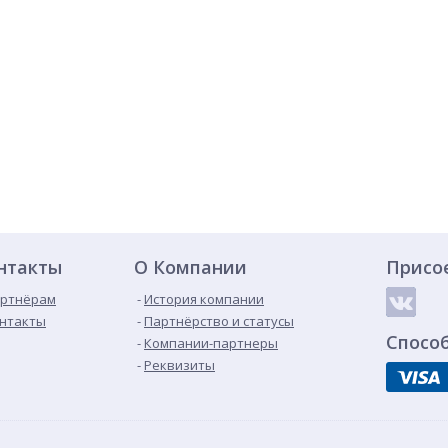
нтакты
О Компании
Присо
ртнёрам
История компании
нтакты
Партнёрство и статусы
Спосо
Компании-партнеры
Реквизиты