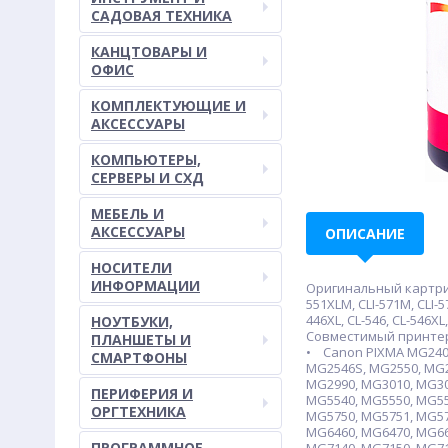
САДОВАЯ ТЕХНИКА
КАНЦТОВАРЫ И
ОФИС
КОМПЛЕКТУЮЩИЕ И
АКСЕССУАРЫ
КОМПЬЮТЕРЫ,
СЕРВЕРЫ И СХД
МЕБЕЛЬ И
АКСЕССУАРЫ
ОПИСАНИЕ
НОСИТЕЛИ
ИНФОРМАЦИИ
Оригинальный картридж:
551XLM, CLI-571M, CLI-5
446XL, CL-546, CL-546XL,
НОУТБУКИ,
Совместимый принте
ПЛАНШЕТЫ И
• Canon PIXMA MG2400
СМАРТФОНЫ
MG2546S, MG2550, MG2
MG2990, MG3010, MG30
ПЕРИФЕРИЯ И
MG5540, MG5550, MG55
ОРГТЕХНИКА
MG5750, MG5751, MG57
MG6460, MG6470, MG66
ПРОГРАММНОЕ