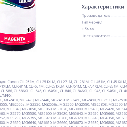
Характеристики
Производитель
Тип чернил
Объем
Цвет красителя
 Canon CLI-251M, CLI-251XLM, CLI-271M, CLI-281M, CLI-451M, CLI-451XLM, CL
71XLM, CLI-581M, CLI-651M, CLI-651XLM, CLI-751M, CLI-751XLM, CLI-851M, CLI-
 CL-586, CL-586XL, CL-646, CL-646XL, CL-846, CL-846XL, CL-946, CL-946XL, CL-4
р/МФУ:
, MG2410, MG2420, MG2440, MG2450, MG2460, MG2490, MG2500, MG2510
555, MG2555s, MG2556, MG2556s, MG2560, MG2580, MG2580S, MG2590, M
20, MG3040, MG3050, MG3060, MG3070, MG3080, MG5400, MG5420, MG544
60, MG5570, MG5580, MG5600, MG5620, MG5640, MG5650, MG5660, MG567
52, MG5753, MG5795, MG5970, MG6300, MG6320, MG6340, MG6350, MG636
00, MG6620, MG6640, MG6650, MG6660, MG6670, MG6680, MG6800, MG682