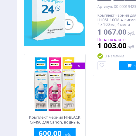
водные, 400 мл, 4 ц
Артикул: 00-0001942
Комплект чернил для
H1061-100M-4, пигме
4 x 100 мл, 4 цвета
1 067.00
руб.
Цена по карте:
1 003.00
руб.
В наличии
%
%
В
П EXEGATE
Комплект чернил HI-BLACK
Чернила INKTEC UvioN
RUS
GI-490 для Canon, водные,
SE2-B01KM для Epson, 
210 мл, 3 цвета
DTF (ультрафиолетовые)
0
600.00
5 965.00
л, пурпурный
руб.
руб.
руб.