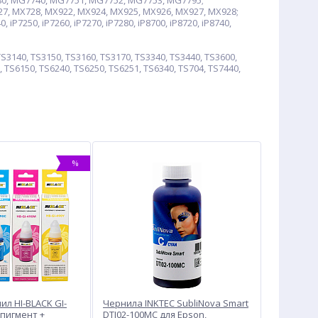
0, MG7740, MG7751, MG7752, MG7753, MG7795;
7, MX728, MX922, MX924, MX925, MX926, MX927, MX928;
, iP7250, iP7260, iP7270, iP7280, iP8700, iP8720, iP8740,
S3140, TS3150, TS3160, TS3170, TS3340, TS3440, TS3600,
, TS6150, TS6240, TS6250, TS6251, TS6340, TS704, TS7440,
%
л HI-BLACK GI-
Чернила INKTEC SubliNova Smart
 пигмент +
DTI02-100MC для Epson,