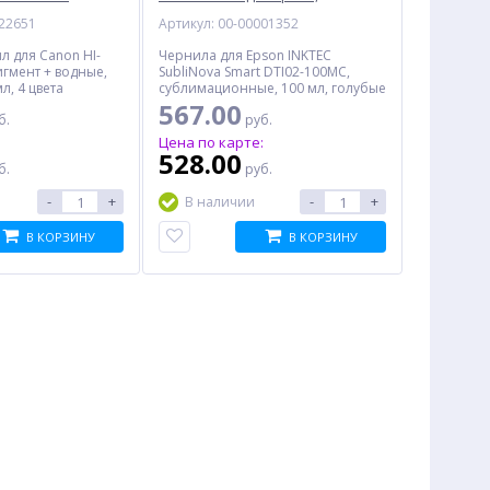
, 4 цвета
сублимационные, 100 мл,
022651
Артикул: 00-00001352
голубой
л для Canon HI-
Чернила для Epson INKTEC
игмент + водные,
SubliNova Smart DTI02-100MC,
мл, 4 цвета
сублимационные, 100 мл, голубые
567.00
б.
руб.
:
Цена по карте:
528.00
б.
руб.
-
+
-
+
В наличии
В КОРЗИНУ
В КОРЗИНУ