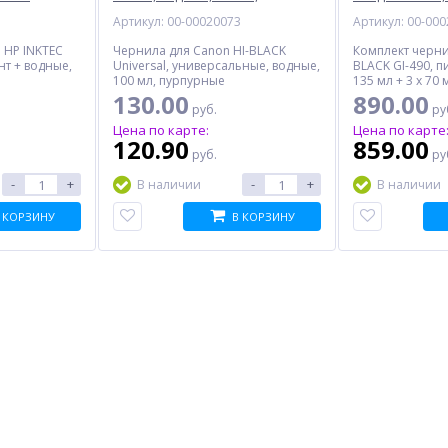
вета
пурпурный
водные, 345 мл
3
Артикул: 00-00020073
Артикул: 00-00
 HP INKTEC
Чернила для Canon HI-BLACK
Комплект черни
нт + водные,
Universal, универсальные, водные,
BLACK GI-490, п
100 мл, пурпурные
135 мл + 3 x 70 
130.00
890.00
руб.
ру
Цена по карте:
Цена по карте
120.90
859.00
руб.
ру
-
+
-
+
В наличии
В наличии
 КОРЗИНУ
%
%
В КОРЗИНУ
ova
Грифель для
UV
механического
, 1
карандаша CORVINA Micro
9.50
30209, HB, черный
руб.