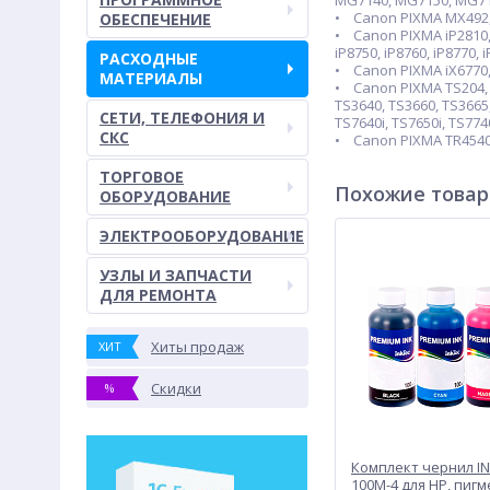
MG7140, MG7150, MG71
• Canon PIXMA MX492, 
ОБЕСПЕЧЕНИЕ
• Canon PIXMA iP2810, iP
iP8750, iP8760, iP8770, 
РАСХОДНЫЕ
• Canon PIXMA iX6770, i
МАТЕРИАЛЫ
• Canon PIXMA TS204, T
TS3640, TS3660, TS3665,
СЕТИ, ТЕЛЕФОНИЯ И
TS7640i, TS7650i, TS774
СКС
• Canon PIXMA TR4540,
ТОРГОВОЕ
Похожие това
ОБОРУДОВАНИЕ
ЭЛЕКТРООБОРУДОВАНИЕ
УЗЛЫ И ЗАПЧАСТИ
ДЛЯ РЕМОНТА
Хиты продаж
ХИТ
Скидки
%
Комплект чернил IN
100M-4 для HP, пигм