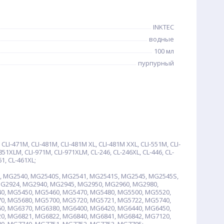
INKTEC
водные
100 мл
пурпурный
I-471M, CLI-481M, CLI-481M XL, CLI-481M XXL, CLI-551M, CLI-
851XLM, CLI-971M, CLI-971XLM, CL-246, CL-246XL, CL-446, CL-
61, CL-461XL;
, MG2540, MG2540S, MG2541, MG2541S, MG2545, MG2545S,
G2924, MG2940, MG2945, MG2950, MG2960, MG2980,
0, MG5450, MG5460, MG5470, MG5480, MG5500, MG5520,
0, MG5680, MG5700, MG5720, MG5721, MG5722, MG5740,
0, MG6370, MG6380, MG6400, MG6420, MG6440, MG6450,
0, MG6821, MG6822, MG6840, MG6841, MG6842, MG7120,