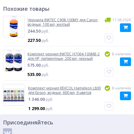
Похожие товары
Чернила INKTEC C908-100MY для Canon,
17.08.2026
водные, 100 мл, желтый
244.50
руб.
227.50
руб.
Комплект чернил INKTEC H7064-100MB-2
В наличии
для HP, пигментные, 200 мл, черный
575.00
руб.
535.00
руб.
Комплект чернил REVCOL Hameleon L800
В наличии
для Epson, водные, 600 мл, 6 цветов
1 346.00
руб.
1 299.00
руб.
Присоединяйтесь