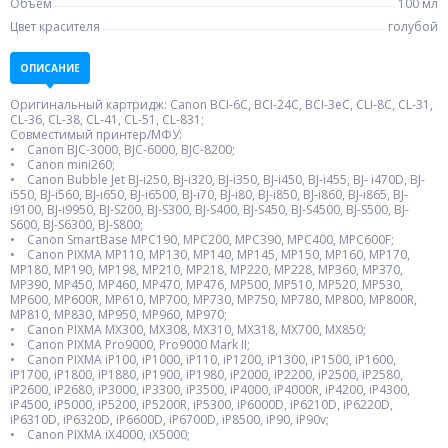
Объем
100 мл
Цвет красителя
голубой
ОПИСАНИЕ
Оригинальный картридж: Canon BCI-6C, BCI-24C, BCI-3eC, CLI-8C, CL-31,
CL-36, CL-38, CL-41, CL-51, CL-831;
Совместимый принтер/МФУ:
• Canon BJC-3000, BJC-6000, BJC-8200;
• Canon mini260;
• Canon Bubble Jet BJ-i250, BJ-i320, BJ-i350, BJ-i450, BJ-i455, BJ- i470D, BJ-
i550, BJ-i560, BJ-i650, BJ-i6500, BJ-i70, BJ-i80, BJ-i850, BJ-i860, BJ-i865, BJ-
i9100, BJ-i9950, BJ-S200, BJ-S300, BJ-S400, BJ-S450, BJ-S4500, BJ-S500, BJ-
S600, BJ-S6300, BJ-S800;
• Canon SmartBase MPC190, MPC200, MPC390, MPC400, MPC600F;
• Canon PIXMA MP110, MP130, MP140, MP145, MP150, MP160, MP170,
MP180, MP190, MP198, MP210, MP218, MP220, MP228, MP360, MP370,
MP390, MP450, MP460, MP470, MP476, MP500, MP510, MP520, MP530,
MP600, MP600R, MP610, MP700, MP730, MP750, MP780, MP800, MP800R,
MP810, MP830, MP950, MP960, MP970;
• Canon PIXMA MX300, MX308, MX310, MX318, MX700, MX850;
• Canon PIXMA Pro9000, Pro9000 Mark II;
• Canon PIXMA iP100, iP1000, iP110, iP1200, iP1300, iP1500, iP1600,
iP1700, iP1800, iP1880, iP1900, iP1980, iP2000, iP2200, iP2500, iP2580,
iP2600, iP2680, iP3000, iP3300, iP3500, iP4000, iP4000R, iP4200, iP4300,
iP4500, iP5000, iP5200, iP5200R, iP5300, iP6000D, iP6210D, iP6220D,
iP6310D, iP6320D, iP6600D, iP6700D, iP8500, iP90, iP90v;
• Canon PIXMA iX4000, iX5000;