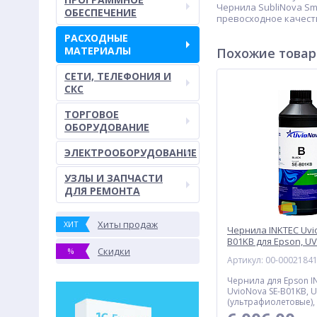
Чернила SubliNova Sm
ОБЕСПЕЧЕНИЕ
превосходное качеств
РАСХОДНЫЕ
МАТЕРИАЛЫ
Похожие това
СЕТИ, ТЕЛЕФОНИЯ И
СКС
ТОРГОВОЕ
ОБОРУДОВАНИЕ
ЭЛЕКТРООБОРУДОВАНИЕ
УЗЛЫ И ЗАПЧАСТИ
ДЛЯ РЕМОНТА
Хиты продаж
ХИТ
Чернила INKTEC Uvi
B01KB для Epson, UV
Скидки
%
(ультрафиолетовые),
Артикул: 00-0002184
черный
Чернила для Epson I
UvioNova SE-B01KB, 
(ультрафиолетовые), 