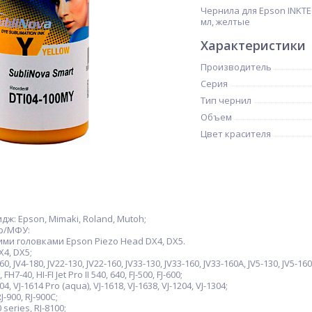
Чернила для Epson INKTE
мл, желтые
Характеристики
Производитель
Серия
Тип чернил
Объем
Цвет красителя
ж: Epson, Mimaki, Roland, Mutoh;
р/МФУ:
и головками Epson Piezo Head DX4, DX5.
4, DX5;
0, JV4-180, JV22-130, JV22-160, JV33-130, JV33-160, JV33-160A, JV5-130, JV5-160
H7-40, HI-FI Jet Pro II 540, 640, FJ-500, FJ-600;
, VJ-1614 Pro (aqua), VJ-1618, VJ-1638, VJ-1204, VJ-1304;
-900, RJ-900C;
series, RJ-8100;