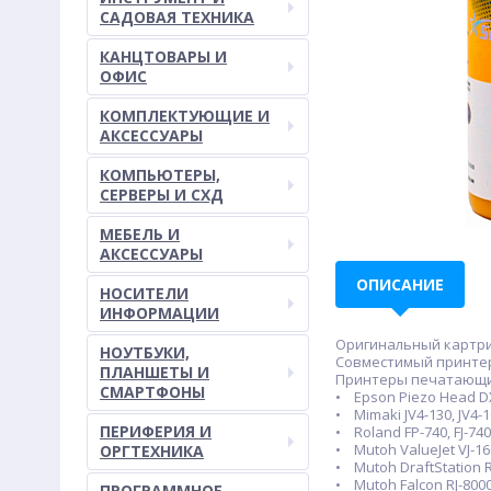
САДОВАЯ ТЕХНИКА
КАНЦТОВАРЫ И
ОФИС
КОМПЛЕКТУЮЩИЕ И
АКСЕССУАРЫ
КОМПЬЮТЕРЫ,
СЕРВЕРЫ И СХД
МЕБЕЛЬ И
АКСЕССУАРЫ
ОПИСАНИЕ
НОСИТЕЛИ
ИНФОРМАЦИИ
Оригинальный картрид
НОУТБУКИ,
Совместимый принте
ПЛАНШЕТЫ И
Принтеры печатающим
СМАРТФОНЫ
• Epson Piezo Head DX
• Mimaki JV4-130, JV4-16
ПЕРИФЕРИЯ И
• Roland FP-740, FJ-740, F
• Mutoh ValueJet VJ-1604
ОРГТЕХНИКА
• Mutoh DraftStation RJ
• Mutoh Falcon RJ-8000 
ПРОГРАММНОЕ