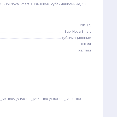
C SubliNova Smart DTI04-100MY, сублимационные, 100
INKTEC
SubliNova Smart
сублимационные
100 мл
желтый
, JV5-160A, JV150-130, JV150-160, JV300-130, JV300-160;