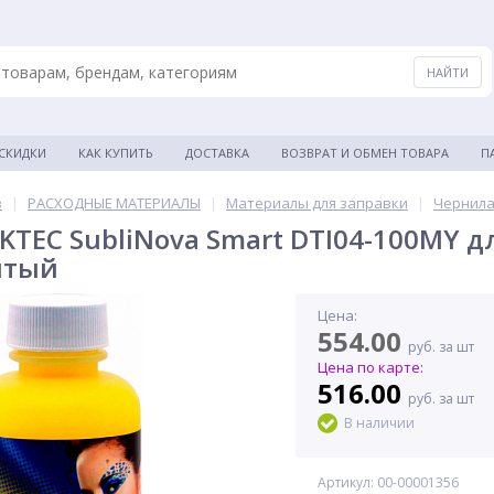
 СКИДКИ
КАК КУПИТЬ
ДОСТАВКА
ВОЗВРАТ И ОБМЕН ТОВАРА
П
в
|
РАСХОДНЫЕ МАТЕРИАЛЫ
|
Материалы для заправки
|
Чернила
KTEC SubliNova Smart DTI04-100MY д
лтый
Цена:
554.00
руб. за шт
Цена по карте:
516.00
руб. за шт
В наличии
Артикул: 00-00001356