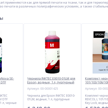
art применяются как для прямой печати на ткани, так и для термоп
о печати в различных полиграфических условиях, а также стабильн
ры
oNova SE-
Чернила INKTEC E0010-01LM для
Комплект черн
 DTF
Epson, водные, 1 л, пурпурный
101/103/106/10
 1 л,
Lock для Epson,
1
Артикул: 00-00001425
Артикул: 00-00
голубой
NKTEC
Чернила для Epson INKTEC E0010-
Комплект черни
UV DTF
01LM, водные, 1 л, пурпурные
REVCOL L 101/10
1 л, черные
Key Lock, водные
голубой