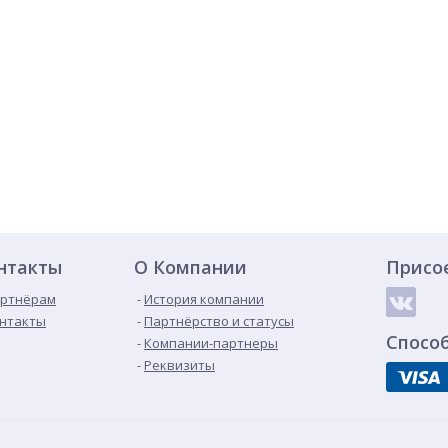
нтакты
О Компании
Присо
ртнёрам
История компании
нтакты
Партнёрство и статусы
Спосо
Компании-партнеры
Реквизиты