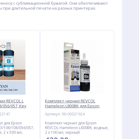
ереноса с сублимационной бумагой. Они обеспечивают
ы при длительной печати на разных принтерах.
ил REVCOL L
Комплект чернил REVCOL
8/056/057, Key
Hameleon L800BK для Epson,
 водные, 1 л,
водные, 200 мл, черный
022147
Артикул: 00-00021924
л для Epson
Комплект чернил для Epson
3/106/108/056/057,
REVCOL Hameleon L800BK, водные,
, 2 x 500 мл,
2 x 100 мл, черный