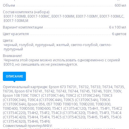
Объем
600 мл
Состав комплекта (набора)
E0017-100MB, E0017-100MC, E0017-100MM, E0017-100MY, E0017-100MLC,
E0017-100MLM
Вариант комплектации
6 x 100 мл
Цвет красителя
6 цветов
Цвета:
черный, голубой, пурпурный, желтый, светло-голубой, светло-
пурпурный
Внимание!
Чернила этой серии можно использовать одновременно с серией
E0010, но смешивать их не рекомендуется.
ОПИСАНИЕ
Оригинальный картридж: Epson 673 T6731, T6732, T6733, T6734, T6735,
T6736, Epson 674 T6741, T6742, T6743, T6744, T6745, T6746, T03Y, T00V,
Epson 108 T09C T09C1 (C13T09C14A), T09C2 (C13T09C24A), T09C3
(C13T09C34A), T09C4 (C13T09C44A), T09C5 (C13T09C54A), T09C6
(C13T09C64A), Epson 056, 057 T09D T09D100, T09D200, T09D300,
T09D400, T09D500, T09D600, T54C1 (C13T54C120), T54H1, T54F1, T54C2
(C13T54C220), T54H2, T54F2, T54C3 (C13T54C320), T54H3, T54F3, T54C4
(C13T54C420), T54H4, T54F4, T54C5 (C13T54C520), T54H5, T54F5, T54C6
(C13T54C620), T54H6, T54F6;
Совместимый принтер/МФУ: