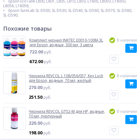
• Epson EcoTank L800, L801, L805, L810, L850, L1800, L8050, L18050,
L8058, L18058;
• Epson SureLab SL-D500, SL-D530, SL-D540, SL-D560, SL-D570, SL-D580,
SL-D590;
Похожие товары
Комплект чернил INKTEC E0010-100M-3L
В наличии
для Epson, водные, 300 мл, 3 цвета
722.00
руб.
672.00
руб.
Чернила REVCOL L 108/056/057, Key Lock
В наличии
для Epson, водные, 70 мл, желтый
270.00
руб.
251.50
руб.
Чернила REVCOL GT52-M для HP, водные,
В наличии
70 мл, пурпурный
220.00
руб.
198.00
руб.