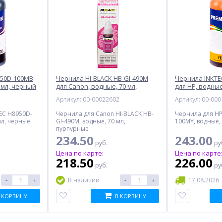
950D-100MB
Чернила HI-BLACK HB-GI-490M
Чернила INKTE
 мл, черный
для Canon, водные, 70 мл,
для HP, водные
пурпурный
1
Артикул: 00-00022602
Артикул: 00-00
EC H8950D-
Чернила для Canon HI-BLACK HB-
Чернила для HP
мл, черные
GI-490M, водные, 70 мл,
100MY, водные,
пурпурные
234.50
243.00
руб.
ру
Цена по карте:
Цена по карте
218.50
226.00
руб.
ру
-
+
-
+
В наличии
17.08.2026
 КОРЗИНУ
В КОРЗИНУ