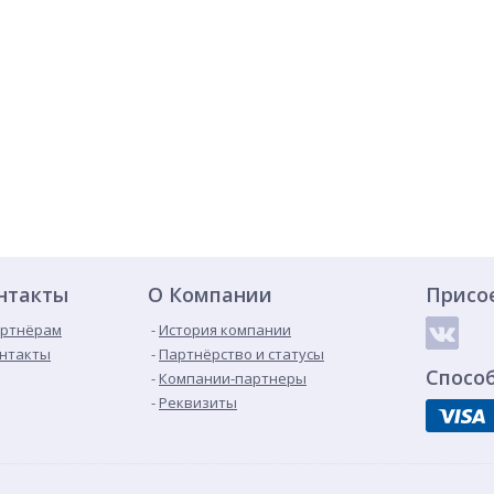
нтакты
О Компании
Присо
ртнёрам
История компании
нтакты
Партнёрство и статусы
Спосо
Компании-партнеры
Реквизиты