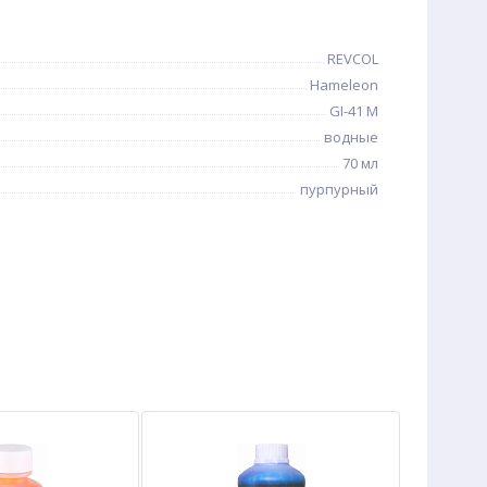
REVCOL
Hameleon
GI-41 M
водные
70 мл
пурпурный