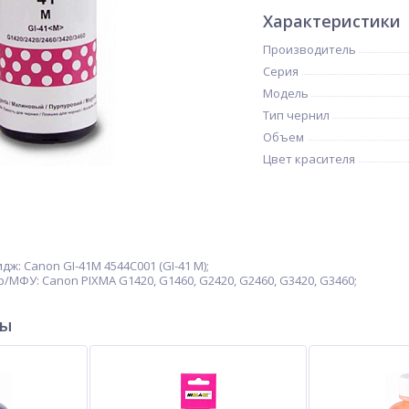
Характеристики
Производитель
Серия
Модель
Тип чернил
Объем
Цвет красителя
: Canon GI-41M 4544C001 (GI-41 M);
МФУ: Canon PIXMA G1420, G1460, G2420, G2460, G3420, G3460;
ры