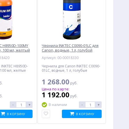
C H8950D-100MY
Чернила INKTEC C0090-01LC для
, 100 мл, желтый
Canon, водные, 1 л, голубой
018420
Артикул: 00-00018330
 INKTEC H8950D-
Чернила для Canon INKTEC C0090-
 100 мл, желтые
01LC, водные, 1 л, голубые
1 268.00
б.
руб.
:
Цена по карте:
1 192.00
б.
руб.
-
+
-
+
В наличии
В КОРЗИНУ
В КОРЗИНУ