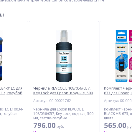
линейкой МФУ и принтеров Canon со встроенным СНПЧ
ры
034-01LC для
Чернила REVCOL L 108/056/057,
Комплект черн
1 л, голубой
Key Lock для Epson, водные, 500
673 для Epson, 
мл, светло-голубой
цвета
8
Артикул: 00-00021762
Артикул: 00-00
NKTEC E10034-
Чернила для Epson REVCOL L
Комплект черни
л, голубые
108/056/057, Key Lock, водные, 500
BLACK HB-673, в
мл, светло-голубые
цвета
796.00
565.00
руб.
ру