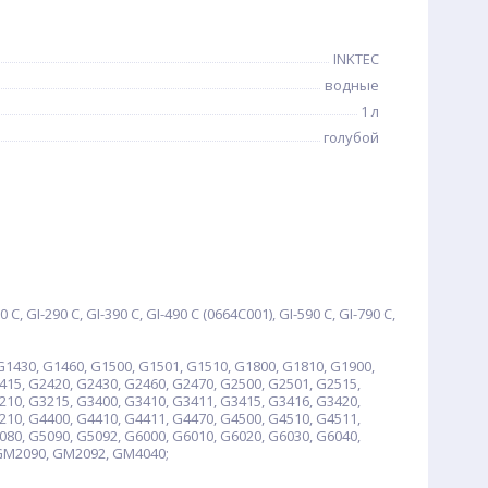
INKTEC
водные
1 л
голубой
C, GI-290 C, GI-390 C, GI-490 C (0664C001), GI-590 C, GI-790 C,
1430, G1460, G1500, G1501, G1510, G1800, G1810, G1900,
415, G2420, G2430, G2460, G2470, G2500, G2501, G2515,
210, G3215, G3400, G3410, G3411, G3415, G3416, G3420,
210, G4400, G4410, G4411, G4470, G4500, G4510, G4511,
080, G5090, G5092, G6000, G6010, G6020, G6030, G6040,
 GM2090, GM2092, GM4040;