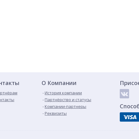
нтакты
О Компании
Присо
ртнёрам
История компании
нтакты
Партнёрство и статусы
Спосо
Компании-партнеры
Реквизиты