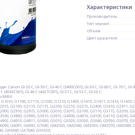
Характеристики
Производитель
Тип чернил
Объем
Цвет красителя
anon GI-20 C, GI-30 C, GI-40 C (3400C001), GI-50 C, GI-60 C, GI-70 C, GI-90 
 C (4543C001), GI-46 C (4427C001), GI-51 C, GI-53 C, GI-56 C;
р/МФУ:
1010, G1100, G1110, G1200, G1210, G1400, G1410, G1411, G1416, G1420, G
2015, G2100, G2110, G2115, G2200, G2210, G2215, G2400, G2410, G2411, G2
2900, G2910, G2915, G3000, G3010, G3015, G3100, G3110, G3115, G3200, G3
3500, G3800, G3900, G3910, G3915, G4000, G4010, G4100, G4110, G4200, G4
4902, G4910, G4911, G5000, G5010, G5020, G5030, G5040, G5050, G5070, G5
G6090, G6091, G6092, G7040, GM2030, GM2040, GM2050, GM2070, GM2080,
, GX6040, GX7040, GX5550;