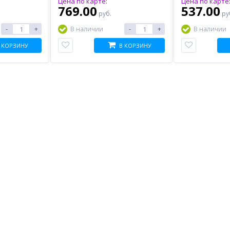
Цена по карте:
Цена по карте
769.00
537.00
руб.
ру
-
+
-
+
В наличии
В наличии
 КОРЗИНУ
В КОРЗИНУ
%
%
%
пке
Комплект чернил HI-BLACK
Струйный картридж
GI-490 для Canon, водные,
CACTUS CS-PGI520BK,
210 мл, 3 цвета
черный
600.00
240.50
руб.
руб.