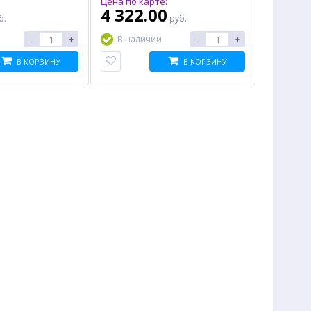
:
Цена по карте:
4 322.00
б.
руб.
-
+
-
+
В наличии
В КОРЗИНУ
В КОРЗИНУ
%
%
Телевизор HAIER Smart TV
Блок питания EXEGATE
M1, 43", Ultra HD 4K, LED,
UNS450 (ES261568RUS), 450
Smart TV, черный
Вт
24 741.00
1 097.00
руб.
руб.