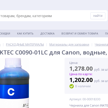
 СКИДКИ
КАК КУПИТЬ
ДОСТАВКА
ВОЗВРАТ И ОБМЕН ТОВАРА
П
в
|
РАСХОДНЫЕ МАТЕРИАЛЫ
|
Материалы для заправки
|
Чернила
KTEC C0090-01LC для Canon, водные, 
Цена:
1,278.00
руб. за ш
Цена по карте:
1,202.00
руб. за ш
В наличии
Артикул: 00-00018330
Чернила для Canon INKTEC