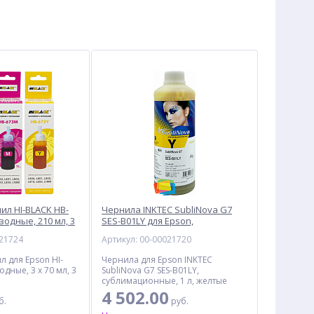
ил HI-BLACK HB-
Чернила INKTEC SubliNova G7
водные, 210 мл, 3
SES-B01LY для Epson,
сублимационные, 1 л, желтый
021724
Артикул: 00-00021720
л для Epson HI-
Чернила для Epson INKTEC
одные, 3 x 70 мл, 3
SubliNova G7 SES-B01LY,
сублимационные, 1 л, желтые
4 502.00
б.
руб.