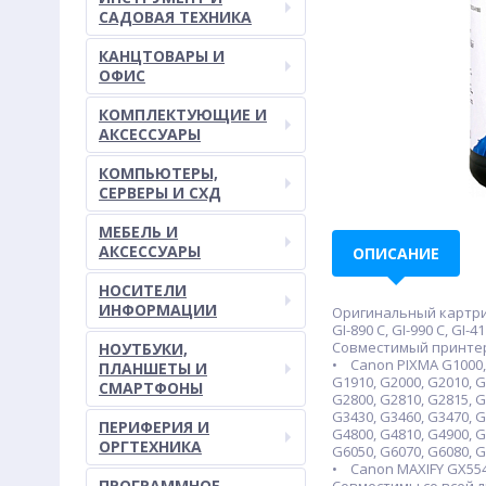
САДОВАЯ ТЕХНИКА
КАНЦТОВАРЫ И
ОФИС
КОМПЛЕКТУЮЩИЕ И
АКСЕССУАРЫ
КОМПЬЮТЕРЫ,
СЕРВЕРЫ И СХД
МЕБЕЛЬ И
АКСЕССУАРЫ
ОПИСАНИЕ
НОСИТЕЛИ
ИНФОРМАЦИИ
Оригинальный картридж: C
GI-890 C, GI-990 C, GI-41
Совместимый принте
НОУТБУКИ,
• Canon PIXMA G1000, G
ПЛАНШЕТЫ И
G1910, G2000, G2010, G
СМАРТФОНЫ
G2800, G2810, G2815, G
G3430, G3460, G3470, G
ПЕРИФЕРИЯ И
G4800, G4810, G4900, G
ОРГТЕХНИКА
G6050, G6070, G6080, 
• Canon MAXIFY GX5540
ПРОГРАММНОЕ