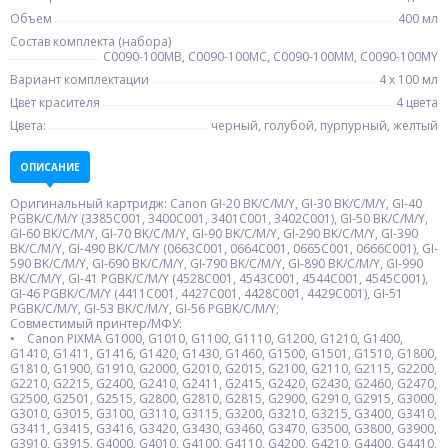
Объем
400 мл
Состав комплекта (набора)
C0090-100MB, C0090-100MC, C0090-100MM, C0090-100MY
Вариант комплектации
4 x 100 мл
Цвет красителя
4 цвета
Цвета:
черный, голубой, пурпурный, желтый
ОПИСАНИЕ
Оригинальный картридж: Canon GI-20 BK/C/M/Y, GI-30 BK/C/M/Y, GI-40
PGBK/C/M/Y (3385C001, 3400C001, 3401C001, 3402C001), GI-50 BK/C/M/Y,
GI-60 BK/C/M/Y, GI-70 BK/C/M/Y, GI-90 BK/C/M/Y, GI-290 BK/C/M/Y, GI-390
BK/C/M/Y, GI-490 BK/C/M/Y (0663C001, 0664C001, 0665C001, 0666C001), GI-
590 BK/C/M/Y, GI-690 BK/C/M/Y, GI-790 BK/C/M/Y, GI-890 BK/C/M/Y, GI-990
BK/C/M/Y, GI-41 PGBK/C/M/Y (4528C001, 4543C001, 4544C001, 4545C001),
GI-46 PGBK/C/M/Y (4411C001, 4427C001, 4428C001, 4429C001), GI-51
PGBK/C/M/Y, GI-53 BK/C/M/Y, GI-56 PGBK/C/M/Y;
Совместимый принтер/МФУ:
• Canon PIXMA G1000, G1010, G1100, G1110, G1200, G1210, G1400,
G1410, G1411, G1416, G1420, G1430, G1460, G1500, G1501, G1510, G1800,
G1810, G1900, G1910, G2000, G2010, G2015, G2100, G2110, G2115, G2200,
G2210, G2215, G2400, G2410, G2411, G2415, G2420, G2430, G2460, G2470,
G2500, G2501, G2515, G2800, G2810, G2815, G2900, G2910, G2915, G3000,
G3010, G3015, G3100, G3110, G3115, G3200, G3210, G3215, G3400, G3410,
G3411, G3415, G3416, G3420, G3430, G3460, G3470, G3500, G3800, G3900,
G3910, G3915, G4000, G4010, G4100, G4110, G4200, G4210, G4400, G4410,