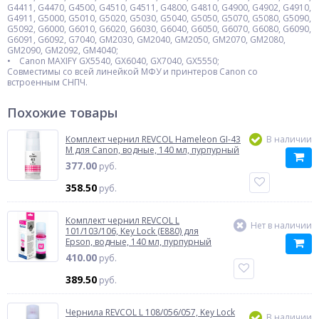
G4411, G4470, G4500, G4510, G4511, G4800, G4810, G4900, G4902, G4910,
G4911, G5000, G5010, G5020, G5030, G5040, G5050, G5070, G5080, G5090,
G5092, G6000, G6010, G6020, G6030, G6040, G6050, G6070, G6080, G6090,
G6091, G6092, G7040, GM2030, GM2040, GM2050, GM2070, GM2080,
GM2090, GM2092, GM4040;
• Canon MAXIFY GX5540, GX6040, GX7040, GX5550;
Совместимы со всей линейкой МФУ и принтеров Canon со
встроенным СНПЧ.
Похожие товары
Комплект чернил REVCOL Hameleon GI-43
В наличии
M для Canon, водные, 140 мл, пурпурный
377.00
руб.
358.50
руб.
Комплект чернил REVCOL L
Нет в наличии
101/103/106, Key Lock (E880) для
Epson, водные, 140 мл, пурпурный
410.00
руб.
389.50
руб.
Чернила REVCOL L 108/056/057, Key Lock
В наличии