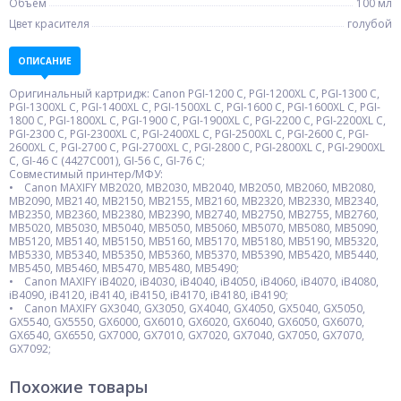
Объем
100 мл
Цвет красителя
голубой
ОПИСАНИЕ
Оригинальный картридж: Canon PGI-1200 C, PGI-1200XL C, PGI-1300 C,
PGI-1300XL C, PGI-1400XL C, PGI-1500XL C, PGI-1600 C, PGI-1600XL C, PGI-
1800 C, PGI-1800XL C, PGI-1900 C, PGI-1900XL C, PGI-2200 C, PGI-2200XL C,
PGI-2300 C, PGI-2300XL C, PGI-2400XL C, PGI-2500XL C, PGI-2600 C, PGI-
2600XL C, PGI-2700 C, PGI-2700XL C, PGI-2800 C, PGI-2800XL C, PGI-2900XL
C, GI-46 C (4427C001), GI-56 C, GI-76 C;
Совместимый принтер/МФУ:
• Canon MAXIFY MB2020, MB2030, MB2040, MB2050, MB2060, MB2080,
MB2090, MB2140, MB2150, MB2155, MB2160, MB2320, MB2330, MB2340,
MB2350, MB2360, MB2380, MB2390, MB2740, MB2750, MB2755, MB2760,
MB5020, MB5030, MB5040, MB5050, MB5060, MB5070, MB5080, MB5090,
MB5120, MB5140, MB5150, MB5160, MB5170, MB5180, MB5190, MB5320,
MB5330, MB5340, MB5350, MB5360, MB5370, MB5390, MB5420, MB5440,
MB5450, MB5460, MB5470, MB5480, MB5490;
• Canon MAXIFY iB4020, iB4030, iB4040, iB4050, iB4060, iB4070, iB4080,
iB4090, iB4120, iB4140, iB4150, iB4170, iB4180, iB4190;
• Canon MAXIFY GX3040, GX3050, GX4040, GX4050, GX5040, GX5050,
GX5540, GX5550, GX6000, GX6010, GX6020, GX6040, GX6050, GX6070,
GX6540, GX6550, GX7000, GX7010, GX7020, GX7040, GX7050, GX7070,
GX7092;
Похожие товары