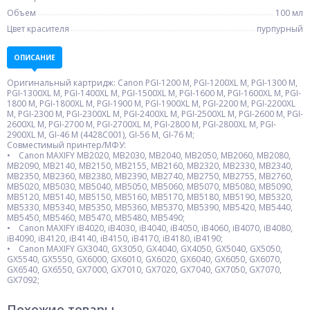
Объем
100 мл
Цвет красителя
пурпурный
ОПИСАНИЕ
Оригинальный картридж: Canon PGI-1200 M, PGI-1200XL M, PGI-1300 M,
PGI-1300XL M, PGI-1400XL M, PGI-1500XL M, PGI-1600 M, PGI-1600XL M, PGI-
1800 M, PGI-1800XL M, PGI-1900 M, PGI-1900XL M, PGI-2200 M, PGI-2200XL
M, PGI-2300 M, PGI-2300XL M, PGI-2400XL M, PGI-2500XL M, PGI-2600 M, PGI-
2600XL M, PGI-2700 M, PGI-2700XL M, PGI-2800 M, PGI-2800XL M, PGI-
2900XL M, GI-46 M (4428C001), GI-56 M, GI-76 M;
Совместимый принтер/МФУ:
• Canon MAXIFY MB2020, MB2030, MB2040, MB2050, MB2060, MB2080,
MB2090, MB2140, MB2150, MB2155, MB2160, MB2320, MB2330, MB2340,
MB2350, MB2360, MB2380, MB2390, MB2740, MB2750, MB2755, MB2760,
MB5020, MB5030, MB5040, MB5050, MB5060, MB5070, MB5080, MB5090,
MB5120, MB5140, MB5150, MB5160, MB5170, MB5180, MB5190, MB5320,
MB5330, MB5340, MB5350, MB5360, MB5370, MB5390, MB5420, MB5440,
MB5450, MB5460, MB5470, MB5480, MB5490;
• Canon MAXIFY iB4020, iB4030, iB4040, iB4050, iB4060, iB4070, iB4080,
iB4090, iB4120, iB4140, iB4150, iB4170, iB4180, iB4190;
• Canon MAXIFY GX3040, GX3050, GX4040, GX4050, GX5040, GX5050,
GX5540, GX5550, GX6000, GX6010, GX6020, GX6040, GX6050, GX6070,
GX6540, GX6550, GX7000, GX7010, GX7020, GX7040, GX7050, GX7070,
GX7092;
Похожие товары