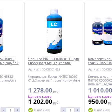
852-100MC
Чернила INKTEC E0010-01LLC для
Комплект черн
 мл, голубой
Epson, водные, 1 л, светло-
C5050/C5051-10
голубой
пигмент + водн
5
Артикул: 00-00001423
Артикул: 00-00
цвета
EC H5852-
Чернила для Epson INKTEC E0010-
Комплект черни
мл, голубые
01LLC, водные, 1 л, светло-голубые
INKTEC C5050/C
пигмент + водны
цвета
1 278.00
1 010.0
руб.
Цена по карте:
Цена по карте
1 202.00
950.00
руб.
ру
-
+
-
+
В наличии
В наличии