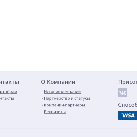
нтакты
О Компании
Присо
ртнёрам
История компании
нтакты
Партнёрство и статусы
Спосо
Компании-партнеры
Реквизиты