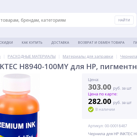
 СКИДКИ
КАК КУПИТЬ
ДОСТАВКА
ВОЗВРАТ И ОБМЕН ТОВАРА
П
в
|
РАСХОДНЫЕ МАТЕРИАЛЫ
|
Материалы для заправки
|
Чернила
KTEC H8940-100MY для HP, пигментн
Цена:
303.00
руб. за шт
Цена по карте:
282.00
руб. за шт
В наличии
Артикул: 00-00018487
Чернила для HP INKTEC H