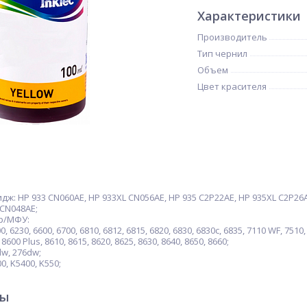
Характеристики
Производитель
Тип чернил
Объем
Цвет красителя
: HP 933 CN060AE, HP 933XL CN056AE, HP 935 C2P22AE, HP 935XL C2P26AE
 CN048AE;
р/МФУ:
0, 6230, 6600, 6700, 6810, 6812, 6815, 6820, 6830, 6830c, 6835, 7110 WF, 751
 8600 Plus, 8610, 8615, 8620, 8625, 8630, 8640, 8650, 8660;
dw, 276dw;
0, K5400, K550;
ры