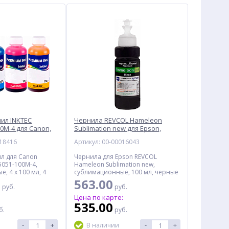
ил INKTEC
Чернила REVCOL Hameleon
0M-4 для Canon,
Sublimation new для Epson,
ые, 400 мл, 4
сублимационные, 100 мл,
018416
Артикул: 00-00016043
черный
л для Canon
Чернила для Epson REVCOL
5051-100M-4,
Hameleon Sublimation new,
е, 4 x 100 мл, 4
сублимационные, 100 мл, черные
0
563.00
руб.
руб.
:
Цена по карте:
535.00
б.
руб.
-
+
-
+
В наличии