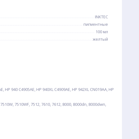
INKTEC
пигментные
100 мл
желтый
, HP 940 C4905AE, HP 940XL C4909AE, HP 942XL CN019AA, HP
0, 7510W, 7510WF, 7512, 7610, 7612, 8000, 8000dn, 8000dwn,