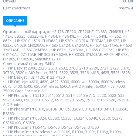
Объем
100 мл
Цвет красителя
желтый
ОПИСАНИЕ
Оригинальный картридж: HP 178 CB320, CB320HE, CN683, CN683H, HP
178XL CB325, CB325HE, HP 364, HP 364XL, HP 564, HP 564XL, HP 862, HP
862XL, HP 920 CH636, CH636AE, HP 920XL CD974, CD974AE, HP 922, HP
922XL CN029, CN029AA, HP 685 CZ124, CZ124AA, HP 651 C2P11AE, HP 653
3YM74AE, HP 667 3YM78AL, HP 667XL 3YM80AL, HP 655 CZ112AE, HP 670
CZ116AL, CZ116AB, HP 305 3YM60AE, HP 305XL 3YM63AE, HP 67, HP 67XL,
HP 805, HP 805XL, Samsung Y200;
Совместимый принтер/МФУ:
• HP DeskJet 2300, 2320. 2630, 2632, 2700, 2710, 2720, 2721, 2723, 3070,
3070A, 3520 e-AiO Printer, 3521, 3522, 3525, 3526, 4615, 4625, 5525, 6525;
• HP DeskJet Plus 4120, 4122, 4130;
• HP OfficeJet 4610, 4620, 4622, 6000, 6000dwn, 6000n, 6000 Wireless,
6075, 6400, 6500, 6500 Wireless, 6500A e-AiO Printer, 6500A Plus, 7000,
7500A Wide Format e-AiO;
• HP PhotoSmart 5510, 5511, 5512, 5514, 5515 e-AiO, 5520, 5522, 5524,
5525 e-AiO, 6500, 6510, 6512, 6515, 6520, 6525, 7510, 7515, 7520, 7525 e-
AiO Printer;
• HP PhotoSmart B010, B010a, B010b, B309, B310, B410, B410a, B8550,
B8553;
• HP PhotoSmart C5324, C5380, C5383, C6324, C6340, C6350, C6375,
C6380 AiO, C6383;
• HP PhotoSmart D5445, D5460, D5463, D5468, D7560;
• HP PhotoSmart Wireless e-AiO B109, B109a, B109c, B109g, B109n,