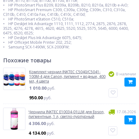
B109r, B110, B110a, B110b, B110d, B110e;
• HP PhotoSmart Plus B209, B209a, B209b, B210, B210a, B210b e-AiO;
• HP PhotoSmart Premium C309, C309a, C309g, C309n, C310, C310a,
C310b, C410, C410a Fax, C410b, C410c, C410d;
• HP PhotoSmart eStation C510, C510a;
• HP DeskJet Ink Advantage 1110, 1111, 1112, 2774, 2875, 2876, 2878,
3525, 4276, 4278, 4615, 4620, 4625, 5520, 5525, 5575, 5645, 6000, 6400,
6475, 6520, 6525;
• HP DeskJet Plus Ink Advantage 6075, 6475;
• HP OfficeJet Mobile Printer 202, 252;
• Samsung SCX-1490W, SCX-2000FW;
Похожие товары
Комплект чернил INKTEC C5040/C5041-
В наличии
100M-4 для Canon, пигмент + водные, 400
мл, 4 цвета
1 010.00
руб.
950.00
руб.
Чернила INKTEC E10034-01LLM для Epson,
17.08.2026
пигментные, 1 л, светло-пурпурный
4 306.00
руб.
4 134.00
руб.