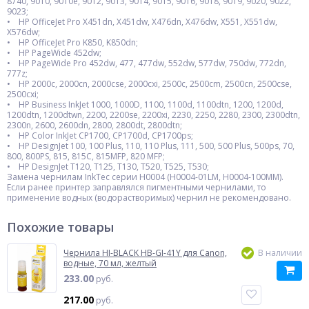
8740, 9010, 9010e, 9012, 9013, 9014, 9015, 9016, 9018, 9019, 9020, 9022,
9023;
• HP OfficeJet Pro X451dn, X451dw, X476dn, X476dw, X551, X551dw,
X576dw;
• HP OfficeJet Pro K850, K850dn;
• HP PageWide 452dw;
• HP PageWide Pro 452dw, 477, 477dw, 552dw, 577dw, 750dw, 772dn,
777z;
• HP 2000c, 2000cn, 2000cse, 2000cxi, 2500c, 2500cm, 2500cn, 2500cse,
2500cxi;
• HP Business InkJet 1000, 1000D, 1100, 1100d, 1100dtn, 1200, 1200d,
1200dtn, 1200dtwn, 2200, 2200se, 2200xi, 2230, 2250, 2280, 2300, 2300dtn,
2300n, 2600, 2600dn, 2800, 2800dt, 2800dtn;
• HP Color InkJet CP1700, CP1700d, CP1700ps;
• HP DesignJet 100, 100 Plus, 110, 110 Plus, 111, 500, 500 Plus, 500ps, 70,
800, 800PS, 815, 815C, 815MFP, 820 MFP;
• HP DesignJet T120, T125, T130, T520, T525, T530;
Замена чернилам InkTec серии H0004 (H0004-01LM, H0004-100MM).
Если ранее принтер заправлялся пигментными чернилами, то
применение водных (водорастворимых) чернил не рекомендовано.
Похожие товары
Чернила HI-BLACK HB-GI-41Y для Canon,
В наличии
водные, 70 мл, желтый
233.00
руб.
217.00
руб.