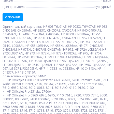
Объем
100 мл
Цвет красителя
пурпурный
ОПИСАНИЕ
Оригинальный картридж: HP 903 T6L91AE, HP 903XL T6M07AE, HP 933
CN059AE, CN059AN, HP 933XL CN055AE, CN055AN, HP 940 C4904AE,
C4904AN, HP 940XL C4908AE, C4908AN, HP 942XL CN018AA, HP 951
CN051AE, CN051AN, HP 951XL CN047AE, CN047AN, HP 952 L0S52AN, HP
952XL L0S64AN, HP 953 F6U13AE, HP 953XL F6U17AE, HP 954 L0S53AL, HP
954XL L0S65AL, HP 955 L0S54AA, HP 955XL L0S66AA, HP 971 CN623AE,
CN623AM, HP 971XL CN627AE, CN627AM, HP 972, HP 972A L0R89AN, HP
972X L0S01AN, HP 973, HP 973XL, HP 973X F6T82AE, HP 975, HP 975A
L0R91AA, HP 975X L0S03AA, HP 993, HP 993A M0J80AA, HP 993X M0J96AA,
HP 962 3HZ97AN, HP 962XL 3JA01AN, HP 963 3JA24AE, HP 963XL 3JA28AE,
HP 964 3JA51AL, HP 964XL 3JA55AL, HP 965 3JA78AA, HP 965XL 3JA82AA, HP
967, LG 327 LIP3270S3M, HP 711 CZ131A, CZ135A, HP 10 C4843A, HP 11
C4837A, HP 13 C4816A;
Совместимый принтер/МФУ:
• HP OfficeJet 1200, 6100 ePrinter, 6600 e-AiO, 6700 Premium e-AiO, 7110
Wide Format ePrinter, 7510, 7510W, 7510WF, 7610 Wide Format e-AiO,
7612, 6950, 8010, 8012, 8013, 8014, 8015 AiO, 9110, 9120, 9130;
• HP OfficeJet Pro 251dw, 276dw;
• HP OfficeJet Pro 6960, 6970, 6975, 7110, 7610, 7720, 7730, 7740, 8000,
8000dn, 8000dwn, 8100 ePrinter, 8020, 8022, 8023, 8024, 8025 AiO, 8210,
8211, 8218, 8500, 8500A, 8500A Plus e-AiO, 8600, 8600 Plus, 8600 e-AiO,
8600-8660, 8610, 8615, 8620, 8625, 8630 e-AiO Printer, 8640, 8660, 8710,
8711, 8715, 8716, 8717, 8718, 8719, 8720, 8721, 8725, 8728, 8730, 8731,