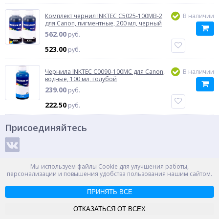
Комплект чернил INKTEC C5025-100MB-2
В наличии
для Canon, пигментные, 200 мл, черный
562.00
руб.
523.00
руб.
Чернила INKTEC C0090-100MC для Canon,
В наличии
водные, 100 мл, голубой
239.00
руб.
222.50
руб.
Присоединяйтесь
Способы оплаты
Мы используем файлы Cookie для улучшения работы,
персонализации и повышения удобства пользования нашим сайтом.
ПРИНЯТЬ ВСЕ
© ООО "НПС+", 2012-2026
Россия, Великий Новгород, пр. Александра Корсунова 14А
ОТКАЗАТЬСЯ ОТ ВСЕХ
Контакты
Карта сайта