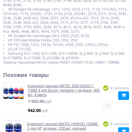
5740, 5741, 5742, 5743, 5744, 5745, 5746, 6200, 6208, 6210, 6210v, 6210xi,
8040, 8045;
• HP DeskJet Ink Advantage 1015, 1016, 1018, 1115, 1118, 1510 AiO, 1515,
1516 AiO, 1518, 2020hc, 2135, 2136, 2138, 2520hc, 2510, 2515, 2516, 2545,
2546, 2548, 2645 AiO, 2646, 2675, 2676, 3510 e-AiO, 3515, 3516, 3540,
3545, 3548, 3635 AiO, 3636, 3638, 3775, 3776, 3777, 3779, 3785, 3787,
3788, 3789, 3790, 3835, 3836, 4510, 4515, 4516, 4518, 4535, 4640, 4645 e-
AiO, 4646, 4648, 4675, 4676, 5075, 5085, 5275;
• HP DeskJet Ink Advantage Ultra 2029, 2529, 4729;
• HP OfficeJet Mobile Printer 200, 200c, 250;
• HP PSC 1600, 1610, 1610v, 1610xi, 2350, 2355, 2355v, 2355xi;
• LG LIP 2210S2;
• Samsung SCX-1360, SCX-1365, SCX-1365W, SL-J1660, SL-J1663, SL-J1665,
SL-J1760FW, SL-J1760W, SL-J2160W, SL-J2165W;
Замена чернилам InkTec серии H0001 (H0001-01LB, H0001-100MB).
Похожие товары
Комплект чернил INKTEC E0013/E0017-
В наличии
100M-4 для Epson, пигмент + водные, 400
мл, 4 цвета
1 002.00
руб.
942.00
руб.
Комплект чернил INKTEC H8950D-100MB-
В наличии
2 для HP, водные, 200 мл, черный