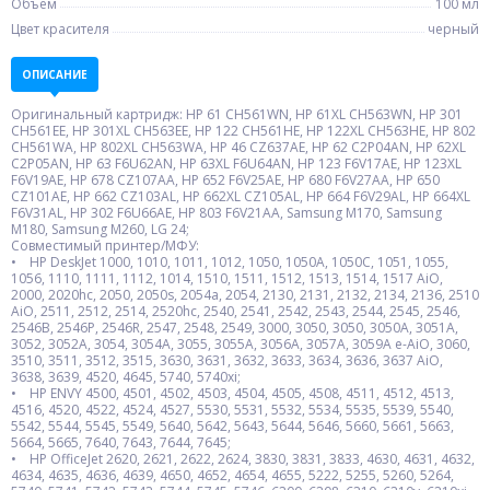
Объем
100 мл
Цвет красителя
черный
ОПИСАНИЕ
Оригинальный картридж: HP 61 CH561WN, HP 61XL CH563WN, HP 301
CH561EE, HP 301XL CH563EE, HP 122 CH561HE, HP 122XL CH563HE, HP 802
CH561WA, HP 802XL CH563WA, HP 46 CZ637AE, HP 62 C2P04AN, HP 62XL
C2P05AN, HP 63 F6U62AN, HP 63XL F6U64AN, HP 123 F6V17AE, HP 123XL
F6V19AE, HP 678 CZ107AA, HP 652 F6V25AE, HP 680 F6V27AA, HP 650
CZ101AE, HP 662 CZ103AL, HP 662XL CZ105AL, HP 664 F6V29AL, HP 664XL
F6V31AL, HP 302 F6U66AE, HP 803 F6V21AA, Samsung M170, Samsung
M180, Samsung M260, LG 24;
Совместимый принтер/МФУ:
• HP DeskJet 1000, 1010, 1011, 1012, 1050, 1050A, 1050C, 1051, 1055,
1056, 1110, 1111, 1112, 1014, 1510, 1511, 1512, 1513, 1514, 1517 AiO,
2000, 2020hc, 2050, 2050s, 2054a, 2054, 2130, 2131, 2132, 2134, 2136, 2510
AiO, 2511, 2512, 2514, 2520hc, 2540, 2541, 2542, 2543, 2544, 2545, 2546,
2546B, 2546P, 2546R, 2547, 2548, 2549, 3000, 3050, 3050, 3050A, 3051A,
3052, 3052A, 3054, 3054A, 3055, 3055A, 3056A, 3057A, 3059A e-AiO, 3060,
3510, 3511, 3512, 3515, 3630, 3631, 3632, 3633, 3634, 3636, 3637 AiO,
3638, 3639, 4520, 4645, 5740, 5740xi;
• HP ENVY 4500, 4501, 4502, 4503, 4504, 4505, 4508, 4511, 4512, 4513,
4516, 4520, 4522, 4524, 4527, 5530, 5531, 5532, 5534, 5535, 5539, 5540,
5542, 5544, 5545, 5549, 5640, 5642, 5643, 5644, 5646, 5660, 5661, 5663,
5664, 5665, 7640, 7643, 7644, 7645;
• HP OfficeJet 2620, 2621, 2622, 2624, 3830, 3831, 3833, 4630, 4631, 4632,
4634, 4635, 4636, 4639, 4650, 4652, 4654, 4655, 5222, 5255, 5260, 5264,