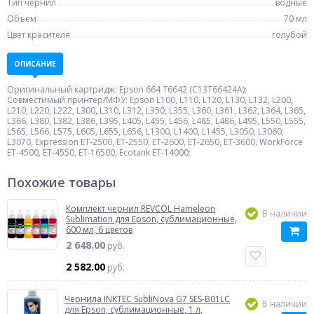
Тип чернил
водные
Объем
70 мл
Цвет красителя
голубой
ОПИСАНИЕ
Оригинальный картридж: Epson 664 T6642 (C13T66424A);
Совместимый принтер/МФУ: Epson L100, L110, L120, L130, L132, L200,
L210, L220, L222, L300, L310, L312, L350, L355, L360, L361, L362, L364, L365,
L366, L380, L382, L386, L395, L405, L455, L456, L485, L486, L495, L550, L555,
L565, L566, L575, L605, L655, L656, L1300, L1400, L1455, L3050, L3060,
L3070, Expression ET-2500, ET-2550, ET-2600, ET-2650, ET-3600, WorkForce
ET-4500, ET-4550, ET-16500, Ecotank ET-14000;
Похожие товары
Комплект чернил REVCOL Hameleon
В наличии
Sublimation для Epson, сублимационные,
600 мл, 6 цветов
2 648.00
руб.
2 582.00
руб.
Чернила INKTEC SubliNova G7 SES-B01LC
В наличии
для Epson, сублимационные, 1 л,