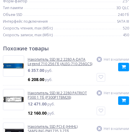
Форм-фактор
2.5"
Тип памяти
3D QLC
Объем SSD
240 Гб
Интерфейс подключения
SATA III
Скорость чтения, max (Мб/с)
520
Скорость записи, max (Мб/с)
450
Похожие товары
Накопитель SSD M.2 2280 A-DATA
Нет в наличии
Legend 710 256 Гб (ALEG-710-256GCS)
6 357.00
руб.
6 208.00
руб.
Накопитель SSD M.2 2280 PATRIOT
Нет в наличии
P300 1 Тб (P300P1TBM28)
12 471.00
руб.
12 160.00
руб.
Накопитель SSD PCI-E (HHHL)
Нет в наличии
SAMSUNG PM1735 3.2Тб