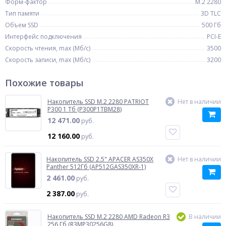
Форм-фактор
M.2 2280
Тип памяти
3D TLC
Объем SSD
500 Гб
Интерфейс подключения
PCI-E
Скорость чтения, max (Мб/с)
3500
Скорость записи, max (Мб/с)
3200
Похожие товары
Накопитель SSD M.2 2280 PATRIOT
Нет в наличии
P300 1 Тб (P300P1TBM28)
12 471.00
руб.
12 160.00
руб.
Накопитель SSD 2.5" APACER AS350X
Нет в наличии
Panther 512Гб (AP512GAS350XR-1)
2 461.00
руб.
2 387.00
руб.
Накопитель SSD M.2 2280 AMD Radeon R3
В наличии
256 Гб (R3MP30256G8)