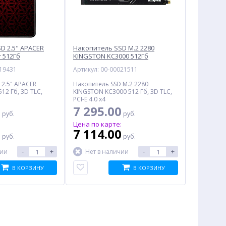
D 2.5" APACER
Накопитель SSD M.2 2280
 512Гб
KINGSTON KC3000 512Гб
R-1)
(SKC3000S/512G)
019431
Артикул: 00-00021511
 2.5" APACER
Накопитель SSD M.2 2280
512 Гб, 3D TLC,
KINGSTON KC3000 512 Гб, 3D TLC,
PCI-E 4.0 x4
0
7 295.00
руб.
руб.
:
Цена по карте:
0
7 114.00
руб.
руб.
-
+
-
+
чии
Нет в наличии
В КОРЗИНУ
В КОРЗИНУ