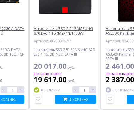
 2280 A-DATA
Накопитель SSD 2.5" SAMSUNG
Накопитель SS
Тб
870 Evo 1 Тб (MZ-77E1T0BW)
AS350X Panther
)
(AP512GAS350X
4
Артикул: 00-00016711
Артикул: 00-00
2280 A-DATA
Накопитель SSD 2.5" SAMSUNG 870
Накопитель SSD
, 3D TLC, PCI-
Evo 1 Тб, 3D MLC, SATA III
AS350X Panther 
SATA III
20 017.00
2 461.0
б.
руб.
Цена по карте:
Цена по карте
19 617.00
2 387.0
б.
руб.
-
+
-
+
В наличии
Нет в нали
 КОРЗИНУ
В КОРЗИНУ