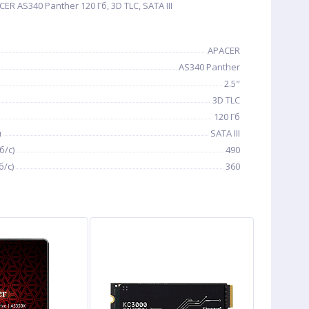
R AS340 Panther 120 Гб, 3D TLC, SATA III
APACER
AS340 Panther
2.5"
3D TLC
120 Гб
я
SATA III
б/с)
490
/с)
360