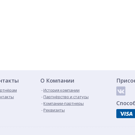
нтакты
О Компании
Присо
ртнёрам
История компании
нтакты
Партнёрство и статусы
Спосо
Компании-партнеры
Реквизиты