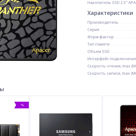
Накопитель SSD 2.5" APACE
Характеристики
Производитель
Серия
Форм-фактор
Тип памяти
Объем SSD
Интерфейс подключени
Скорость чтения, max (М
Скорость записи, max (Мб
ры
%