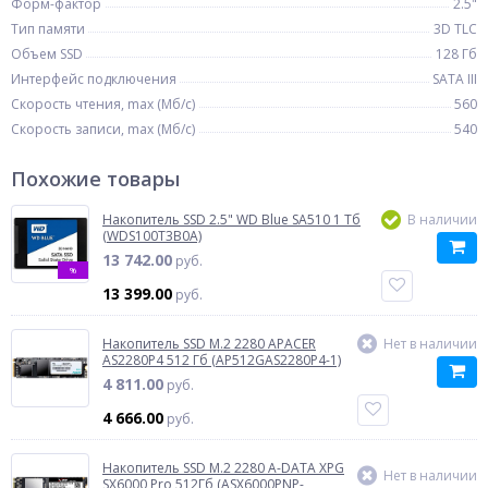
Форм-фактор
2.5"
Тип памяти
3D TLC
Объем SSD
128 Гб
Интерфейс подключения
SATA III
Скорость чтения, max (Мб/с)
560
Скорость записи, max (Мб/с)
540
Похожие товары
Накопитель SSD 2.5" WD Blue SA510 1 Тб
В наличии
(WDS100T3B0A)
13 742.00
руб.
%
13 399.00
руб.
Накопитель SSD M.2 2280 APACER
Нет в наличии
AS2280P4 512 Гб (AP512GAS2280P4-1)
4 811.00
руб.
4 666.00
руб.
Накопитель SSD M.2 2280 A-DATA XPG
Нет в наличии
SX6000 Pro 512Гб (ASX6000PNP-