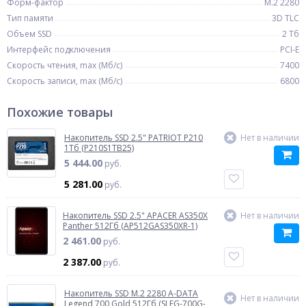
Форм-фактор
M.2 2280
Тип памяти
3D TLC
Объем SSD
2 Тб
Интерфейс подключения
PCI-E
Скорость чтения, max (Мб/с)
7400
Скорость записи, max (Мб/с)
6800
Похожие товары
Накопитель SSD 2.5" PATRIOT P210
Нет в наличии
1Тб (P210S1TB25)
5 444.00
руб.
5 281.00
руб.
Накопитель SSD 2.5" APACER AS350X
Нет в наличии
Panther 512Гб (AP512GAS350XR-1)
2 461.00
руб.
2 387.00
руб.
Накопитель SSD M.2 2280 A-DATA
Нет в наличии
Legend 700 Gold 512Гб (SLEG-700G-