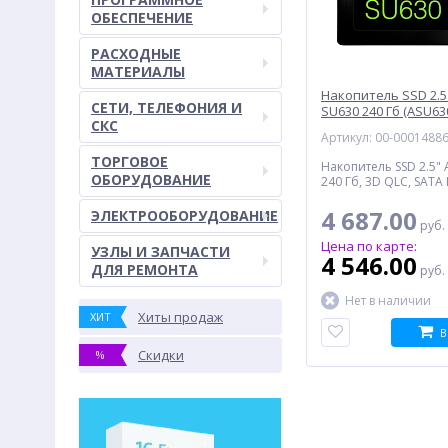
ОБЕСПЕЧЕНИЕ
РАСХОДНЫЕ
МАТЕРИАЛЫ
Накопитель SSD 2.5
СЕТИ, ТЕЛЕФОНИЯ И
SU630 240 Гб (ASU6
СКС
Артикул: 00-0001488
ТОРГОВОЕ
Накопитель SSD 2.5"
ОБОРУДОВАНИЕ
240 Гб, 3D QLC, SATA I
4 687.00
ЭЛЕКТРООБОРУДОВАНИЕ
руб.
Цена по карте:
УЗЛЫ И ЗАПЧАСТИ
4 546.00
ДЛЯ РЕМОНТА
руб.
Нет в наличии
Хиты продаж
ХИТ
В
Скидки
%