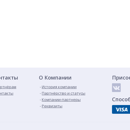
нтакты
О Компании
Присо
ртнёрам
История компании
нтакты
Партнёрство и статусы
Спосо
Компании-партнеры
Реквизиты