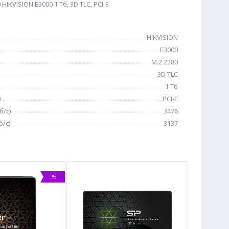
IKVISION E3000 1 Тб, 3D TLC, PCI-E
HIKVISION
E3000
M.2 2280
3D TLC
1 Тб
я
PCI-E
б/с)
3476
/с)
3137
%