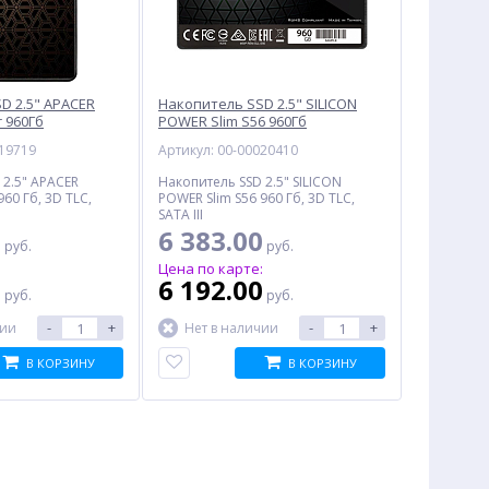
D 2.5" APACER
Накопитель SSD 2.5" SILICON
 960Гб
POWER Slim S56 960Гб
C-1)
(SP960GBSS3S56A25)
019719
Артикул: 00-00020410
 2.5" APACER
Накопитель SSD 2.5" SILICON
960 Гб, 3D TLC,
POWER Slim S56 960 Гб, 3D TLC,
SATA III
0
6 383.00
руб.
руб.
:
Цена по карте:
0
6 192.00
руб.
руб.
-
+
-
+
чии
Нет в наличии
В КОРЗИНУ
В КОРЗИНУ