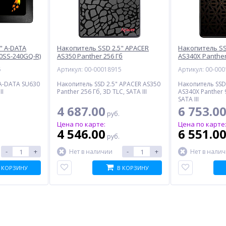
" A-DATA
Накопитель SSD 2.5" APACER
Накопитель SS
30SS-240GQ-R)
AS350 Panther 256 Гб
AS340X Panther
(AP256GAS350-1)
(AP960GAS340X
6
Артикул: 00-00018915
Артикул: 00-00
 A-DATA SU630
Накопитель SSD 2.5" APACER AS350
Накопитель SSD
II
Panther 256 Гб, 3D TLC, SATA III
AS340X Panther 
SATA III
4 687.00
6 753.0
руб.
Цена по карте:
Цена по карте
4 546.00
6 551.0
руб.
-
+
-
+
Нет в наличии
Нет в нали
 КОРЗИНУ
В КОРЗИНУ