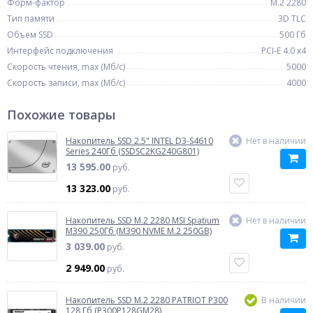
Форм-фактор
M.2 2280
Тип памяти
3D TLC
Объем SSD
500 Гб
Интерфейс подключения
PCI-E 4.0 x4
Скорость чтения, max (Мб/с)
5000
Скорость записи, max (Мб/с)
4000
Похожие товары
Накопитель SSD 2.5" INTEL D3-S4610
Нет в наличии
Series 240Гб (SSDSC2KG240G801)
13 595.00
руб.
13 323.00
руб.
Накопитель SSD M.2 2280 MSI Spatium
Нет в наличии
M390 250Гб (M390 NVME M.2 250GB)
3 039.00
руб.
2 949.00
руб.
Накопитель SSD M.2 2280 PATRIOT P300
В наличии
128 Гб (P300P128GM28)