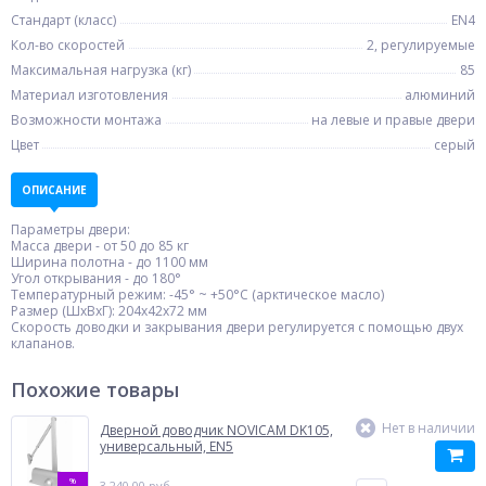
Стандарт (класс)
EN4
Кол-во скоростей
2, регулируемые
Максимальная нагрузка (кг)
85
Материал изготовления
алюминий
Возможности монтажа
на левые и правые двери
Цвет
серый
ОПИСАНИЕ
Параметры двери:
Масса двери - от 50 до 85 кг
Ширина полотна - до 1100 мм
Угол открывания - до 180°
Температурный режим: -45° ~ +50°С (арктическое масло)
Размер (ШxВxГ): 204x42x72 мм
Скорость доводки и закрывания двери регулируется с помощью двух
клапанов.
Похожие товары
Нет в наличии
Дверной доводчик NOVICAM DK105,
универсальный, EN5
%
3 240.00 руб.