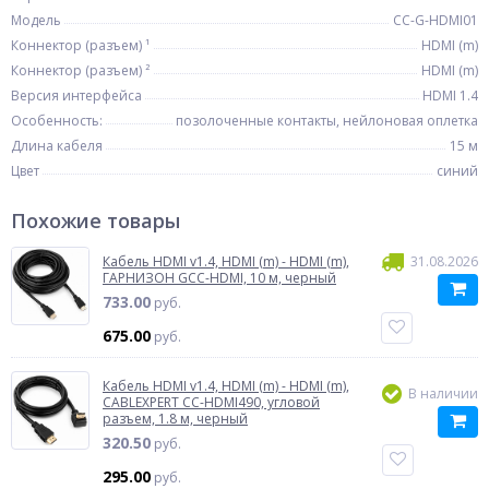
Модель
CC-G-HDMI01
Коннектор (разъем) ¹
HDMI (m)
Коннектор (разъем) ²
HDMI (m)
Версия интерфейса
HDMI 1.4
Особенность:
позолоченные контакты, нейлоновая оплетка
Длина кабеля
15 м
Цвет
синий
Похожие товары
Кабель HDMI v1.4, HDMI (m) - HDMI (m),
31.08.2026
ГАРНИЗОН GCC-HDMI, 10 м, черный
733.00
руб.
675.00
руб.
Кабель HDMI v1.4, HDMI (m) - HDMI (m),
В наличии
CABLEXPERT CC-HDMI490, угловой
разъем, 1.8 м, черный
320.50
руб.
295.00
руб.