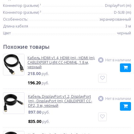
Коннектор (разъем) ¹
DisplayPort (m)
Коннектор (разъем) ²
D-SUB (m)
Особенность:
экранированный
Длина кабеля
3 м
Цвет
черный
Похожие товары
Кабель HDMI v1.4, HDMI (m) - HDMI (m),
Нет в наличии
CABLEXPERT Light CC-HDMI4L, 1.8 м,
черный
218.00
руб.
196.20
руб.
Кабель DisplayPort v1.2, DisplayPort
Нет в наличии
(m) - DisplayPort (m), CABLEXPERT CC-
DP2, 3 м, черный
897.00
руб.
835.00
руб.