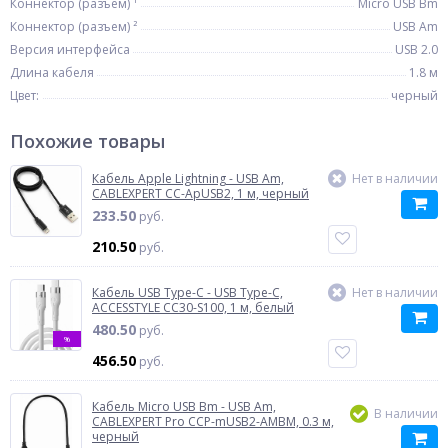
Коннектор (разъем) ¹
Micro USB Bm
Коннектор (разъем) ²
USB Am
Версия интерфейса
USB 2.0
Длина кабеля
1.8 м
Цвет:
черный
Похожие товары
Кабель Apple Lightning - USB Am,
Нет в наличии
CABLEXPERT CC-ApUSB2, 1 м, черный
233.50
руб.
210.50
руб.
Кабель USB Type-C - USB Type-C,
Нет в наличии
ACCESSTYLE CC30-S100, 1 м, белый
480.50
руб.
%
456.50
руб.
Кабель Micro USB Bm - USB Am,
В наличии
CABLEXPERT Pro CCP-mUSB2-AMBM, 0.3 м,
черный