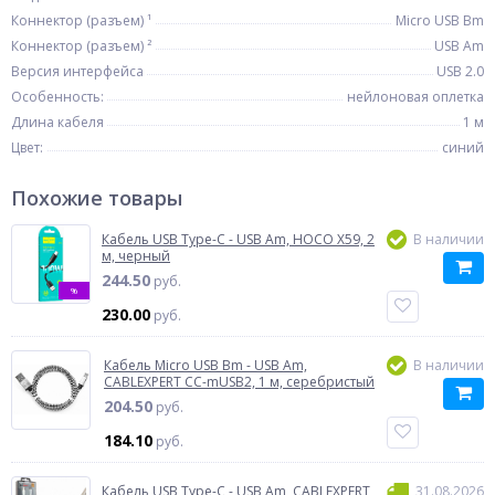
Коннектор (разъем) ¹
Micro USB Bm
Коннектор (разъем) ²
USB Am
Версия интерфейса
USB 2.0
Особенность:
нейлоновая оплетка
Длина кабеля
1 м
Цвет:
синий
Похожие товары
Кабель USB Type-C - USB Am, HOCO X59, 2
В наличии
м, черный
244.50
руб.
%
230.00
руб.
Кабель Micro USB Bm - USB Am,
В наличии
CABLEXPERT CC-mUSB2, 1 м, серебристый
204.50
руб.
184.10
руб.
Кабель USB Type-C - USB Am, CABLEXPERT
31.08.2026