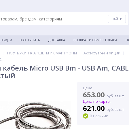
 СКИДКИ
КАК КУПИТЬ
ДОСТАВКА
ВОЗВРАТ И ОБМЕН ТОВАРА
П
в
|
НОУТБУКИ, ПЛАНШЕТЫ И СМАРТФОНЫ
|
Аксессуары и опции
|
и
кабель Micro USB Bm - USB Am, CA
стый
Цена:
653.00
руб. за шт
Цена по карте:
621.00
руб. за шт
В наличии