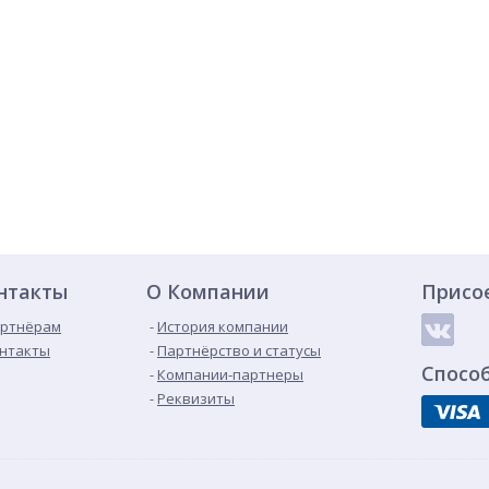
нтакты
О Компании
Присо
ртнёрам
История компании
нтакты
Партнёрство и статусы
Спосо
Компании-партнеры
Реквизиты