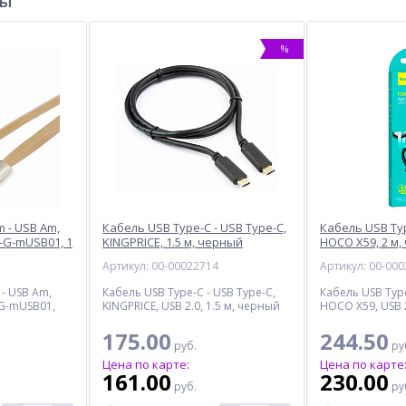
ры
%
 - USB Am,
Кабель USB Type-C - USB Type-C,
Кабель USB Typ
-G-mUSB01, 1
KINGPRICE, 1.5 м, черный
HOCO X59, 2 м
7
Артикул: 00-00022714
Артикул: 00-00
- USB Am,
Кабель USB Type-C - USB Type-C,
Кабель USB Type
-G-mUSB01,
KINGPRICE, USB 2.0, 1.5 м, черный
HOCO X59, USB 2
175.00
244.50
руб.
ру
Цена по карте:
Цена по карте
161.00
230.00
руб.
ру