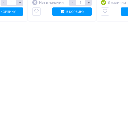
-
+
-
+
Нет в наличии
В наличии
 КОРЗИНУ
В КОРЗИНУ
%
%
%
Модуль памяти DDR3L 8Gb
SFP трансивер MIKROTIK
R
PC12800 1600MHz FOXLINE
XS+31LC10D
(FL1600D3U11L-8G), Retail
2 312.00
15 717.00
руб.
руб.