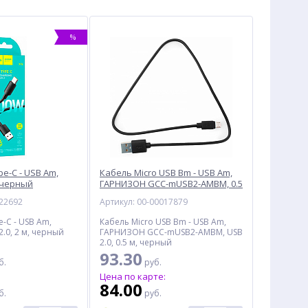
%
e-C - USB Am,
Кабель Micro USB Bm - USB Am,
, черный
ГАРНИЗОН GCC-mUSB2-AMBM, 0.5
м, черный
022692
Артикул: 00-00017879
-C - USB Am,
Кабель Micro USB Bm - USB Am,
.0, 2 м, черный
ГАРНИЗОН GCC-mUSB2-AMBM, USB
2.0, 0.5 м, черный
93.30
б.
руб.
:
Цена по карте:
84.00
б.
руб.