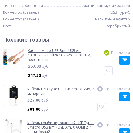
Типовые особенности
магнитный мультиразъем
Коннектор (разъем) ¹
USB Type-C
Коннектор (разъем) ²
магнитный адаптер
Цвет:
серебристый
Похожие товары
Кабель Micro USB Bm - USB Am,
В наличии
CABLEXPERT Ultra CC-U-mUSB01, 1 м,
золотистый
263.00
руб.
247.50
руб.
Кабель USB Type-C - USB Am, DIGMA, 2
Нет в наличии
м, черный
327.00
руб.
301.00
руб.
Кабель комбинированный USB Type-
Нет в наличии
C/Micro USB Bm - USB Am, XIAOMI 2 in
1, 1 м, белый