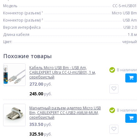
Модель
CC-S-mUSB01
Коннектор (разъем) ¹
Micro USB Bm
Коннектор (разъем) ²
USB Am
Версия интерфейса
USB 2.0
Длина кабеля
1.8 м
Цвет:
черный
Похожие товары
Кабель Micro USB Bm - USB Am,
В наличии
CABLEXPERT Ultra CC-U-mUSB01, 1 м,
серебристый
272.00
руб.
245.00
руб.
Магнитный разъем-адаптер Micro USB
В наличии
Bm, CABLEXPERT CC-USB2-AMLM-MUM,
серебристый
353.50
руб.
325.50
руб.