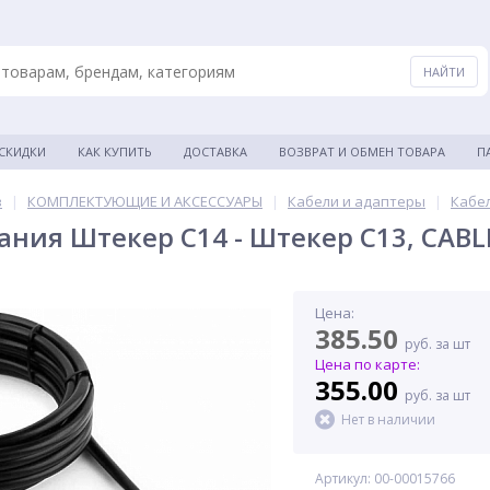
 СКИДКИ
КАК КУПИТЬ
ДОСТАВКА
ВОЗВРАТ И ОБМЕН ТОВАРА
П
в
|
КОМПЛЕКТУЮЩИЕ И АКСЕССУАРЫ
|
Кабели и адаптеры
|
Кабе
ания Штекер C14 - Штекер C13, CABLE
Цена:
385.50
руб. за шт
Цена по карте:
355.00
руб. за шт
Нет в наличии
Артикул: 00-00015766