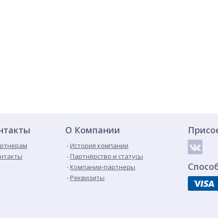
нтакты
О Компании
Присо
ртнёрам
История компании
нтакты
Партнёрство и статусы
Спосо
Компании-партнеры
Реквизиты