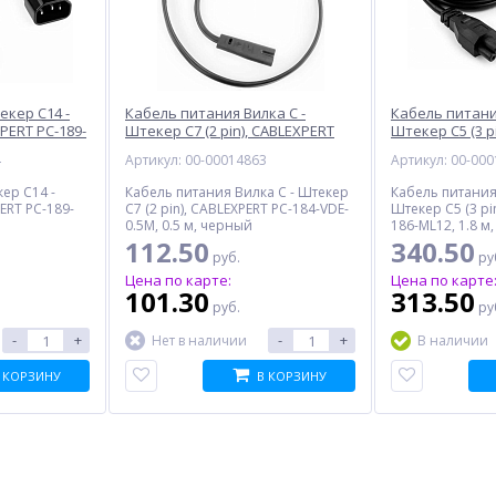
кер C14 -
Кабель питания Вилка C -
Кабель питани
PERT PC-189-
Штекер C7 (2 pin), CABLEXPERT
Штекер C5 (3 p
PC-184-VDE-0.5M, 0.5 м, черный
PC-186-ML12, 1
4
Артикул: 00-00014863
Артикул: 00-00
ер C14 -
Кабель питания Вилка C - Штекер
Кабель питания 
ERT PC-189-
C7 (2 pin), CABLEXPERT PC-184-VDE-
Штекер C5 (3 pi
0.5M, 0.5 м, черный
186-ML12, 1.8 м
112.50
340.50
руб.
ру
Цена по карте:
Цена по карте
101.30
313.50
руб.
ру
-
+
-
+
Нет в наличии
В наличии
 КОРЗИНУ
В КОРЗИНУ