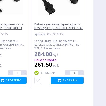
я Евровилка F -
Кабель питания Евровилка F -
in), CABLEXPERT
Штекер C13, CABLEXPERT PC-186-
.8 м, черный
VDE, 1.8 м, черный
015325
Артикул: 00-00003155
Евровилка F -
Кабель питания Евровилка F -
n), CABLEXPERT PC-
Штекер C13, CABLEXPERT PC-186-
, черный
VDE, 1.8 м, черный
284.00
б.
руб.
:
Цена по карте:
261.50
б.
руб.
-
+
-
+
В наличии
В КОРЗИНУ
В КОРЗИНУ