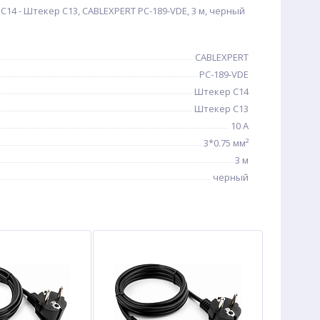
14 - Штекер C13, CABLEXPERT PC-189-VDE, 3 м, черный
CABLEXPERT
PC-189-VDE
Штекер C14
Штекер C13
10 A
3*0.75 мм²
3 м
черный