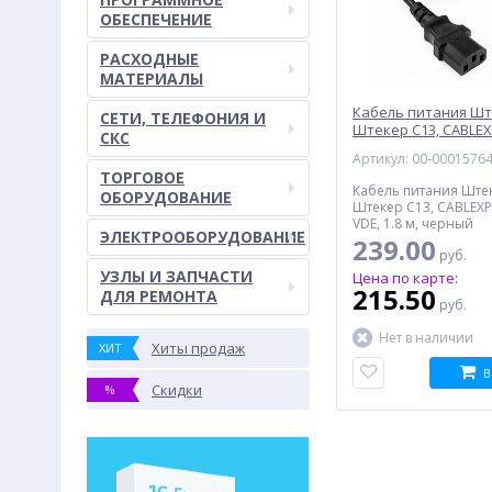
ОБЕСПЕЧЕНИЕ
РАСХОДНЫЕ
МАТЕРИАЛЫ
Кабель питания Ште
СЕТИ, ТЕЛЕФОНИЯ И
Штекер C13, CABLEX
СКС
VDE, 1.8 м, черный
Артикул: 00-0001576
ТОРГОВОЕ
Кабель питания Штек
ОБОРУДОВАНИЕ
Штекер C13, CABLEXP
VDE, 1.8 м, черный
ЭЛЕКТРООБОРУДОВАНИЕ
239.00
руб.
УЗЛЫ И ЗАПЧАСТИ
Цена по карте:
215.50
ДЛЯ РЕМОНТА
руб.
Нет в наличии
Хиты продаж
ХИТ
В
Скидки
%